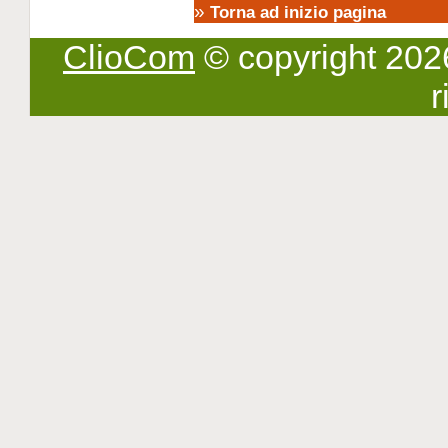
»
Torna ad inizio pagina
ClioCom
© copyright 2026 -
r