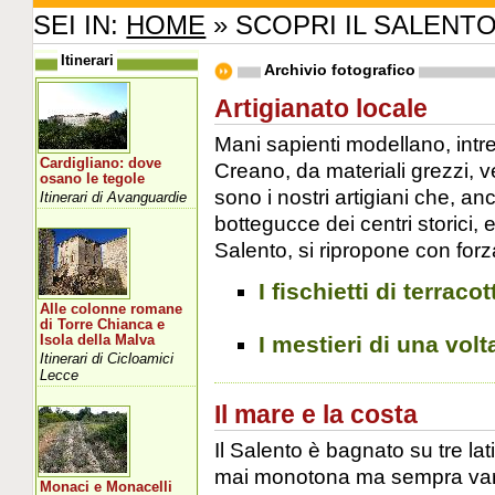
SEI IN:
HOME
» SCOPRI IL SALENT
Itinerari
Archivio fotografico
Artigianato locale
Mani sapienti modellano, intr
Cardigliano: dove
Creano, da materiali grezzi, v
osano le tegole
sono i nostri artigiani che, a
Itinerari di Avanguardie
bottegucce dei centri storici, 
Salento, si ripropone con forza
I fischietti di terracot
Alle colonne romane
di Torre Chianca e
I mestieri di una volt
Isola della Malva
Itinerari di Cicloamici
Lecce
Il mare e la costa
Il Salento è bagnato su tre la
mai monotona ma sempra varia e
Monaci e Monacelli