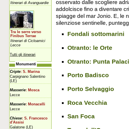
osservato dalle scogliere adri
Itinerari di Avanguardie
addolcisce fino a diventare cri
spiagge del mar Jonio. E, le 
silenziose sentinelle, puntegg
Tra le serre verso
Fondali sottomarini
Finibus Terrae
Itinerari di Cicloamici
Lecce
Otranto: le Orte
Tutti gli itinerari
Otranto: Punta Palac
Monumenti
Cripte
: S. Marina
Porto Badisco
Carpignano Salentino
(LE)
Porto Selvaggio
Masserie
: Mosca
Lecce
Roca Vecchia
Masserie
: Monacelli
Lecce
San Foca
Chiese
: S. Francesco
d'Assisi
Galatone (LE)