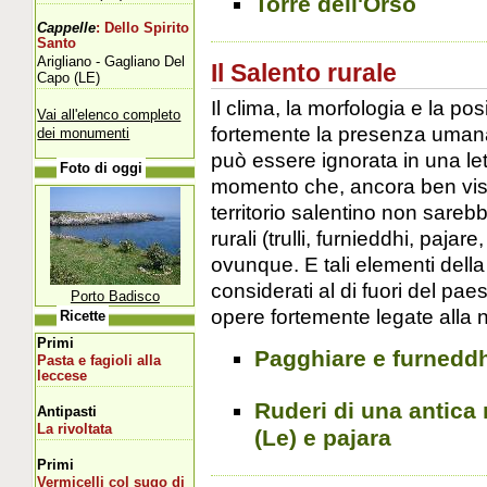
Torre dell'Orso
Cappelle
: Dello Spirito
Santo
Arigliano - Gagliano Del
Il Salento rurale
Capo (LE)
Il clima, la morfologia e la p
Vai all'elenco completo
fortemente la presenza uman
dei monumenti
può essere ignorata in una le
Foto di oggi
momento che, ancora ben visibi
territorio salentino non sareb
rurali (trulli, furnieddhi, pajar
ovunque. E tali elementi de
considerati al di fuori del pa
Porto Badisco
opere fortemente legate alla n
Ricette
Primi
Pagghiare e furneddh
Pasta e fagioli alla
leccese
Ruderi di una antica 
Antipasti
La rivoltata
(Le) e pajara
Primi
Vermicelli col sugo di