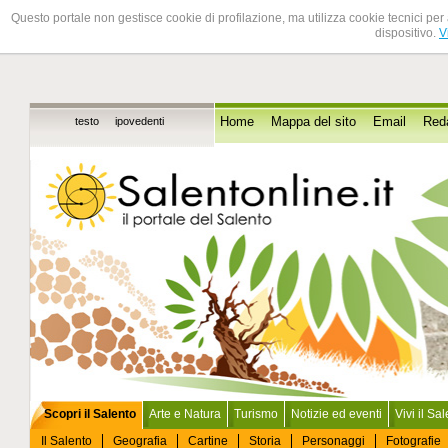
Questo portale non gestisce cookie di profilazione, ma utilizza cookie tecnici per 
dispositivo.
V
testo
ipovedenti
Home
Mappa del sito
Email
Red
Scopri il Salento
Arte e Natura
Turismo
Notizie ed eventi
Vivi il Sa
Il Salento
Geografia
Cartine
Storia
Personaggi
Fotografie