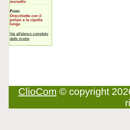
morsello
Primi
Orecchiette con il
polipo e la cipolla
lunga
Vai all'elenco completo
delle ricette
ClioCom
© copyright 2026 -
r