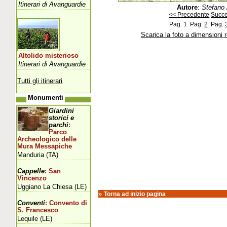
Itinerari di Avanguardie
Autore
:
Stefano 
<< Precedente
Succe
Pag. 1
Pag.
2
Pag.
Scarica la foto a dimensioni 
Altolido misterioso
Itinerari di Avanguardie
Tutti gli itinerari
Monumenti
Giardini
storici e
parchi
:
Parco
Archeologico delle
Mura Messapiche
Manduria (TA)
Cappelle
: San
Vincenzo
Uggiano La Chiesa (LE)
»
Torna ad inizio pagina
Conventi
: Convento di
S. Francesco
Lequile (LE)