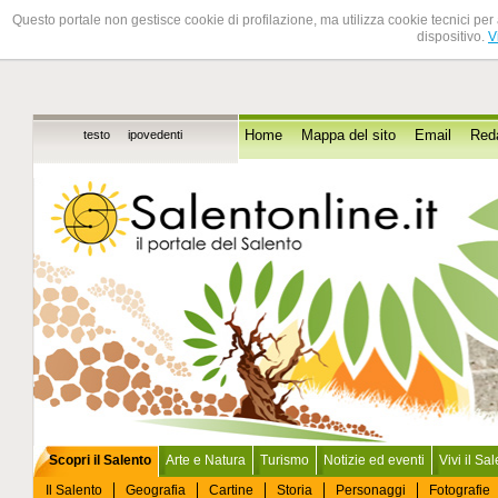
Questo portale non gestisce cookie di profilazione, ma utilizza cookie tecnici per 
dispositivo.
V
testo
ipovedenti
Home
Mappa del sito
Email
Red
Scopri il Salento
Arte e Natura
Turismo
Notizie ed eventi
Vivi il Sa
Il Salento
Geografia
Cartine
Storia
Personaggi
Fotografie