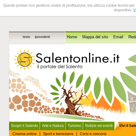
Questo portale non gestisce cookie di profilazione, ma utilizza cookie tecnici per 
dispositivo.
V
testo
ipovedenti
Home
Mappa del sito
Email
Red
Scopri il Salento
Arte e Natura
Turismo
Notizie ed eventi
Vivi il Sa
Cinema online
Sport e benessere
Corsi e concorsi