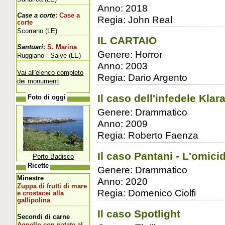
Anno: 2018
Case a corte
: Case a
Regia: John Real
corte
Scorrano (LE)
IL CARTAIO
Santuari
: S. Marina
Genere: Horror
Ruggiano - Salve (LE)
Anno: 2003
Vai all'elenco completo
Regia: Dario Argento
dei monumenti
Il caso dell'infedele Klar
Foto di oggi
Genere: Drammatico
Anno: 2009
Regia: Roberto Faenza
Il caso Pantani - L'omic
Porto Badisco
Ricette
Genere: Drammatico
Minestre
Anno: 2020
Zuppa di frutti di mare
Regia: Domenico Ciolfi
e crostacei alla
gallipolina
Il caso Spotlight
Secondi di carne
Agnello con patate al