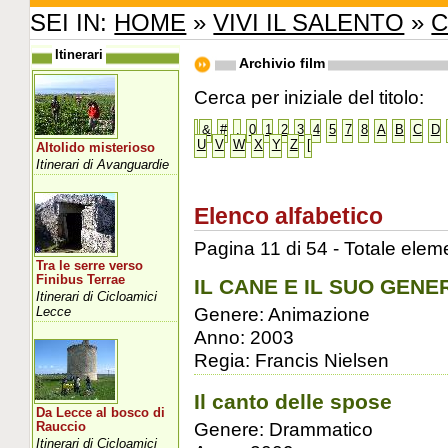
SEI IN:
HOME
»
VIVI IL SALENTO
»
C
Itinerari
Archivio film
Cerca per iniziale del titolo:
&
#
.
0
1
2
3
4
5
7
8
A
B
C
D
U
V
W
X
Y
Z
[
Altolido misterioso
Itinerari di Avanguardie
Elenco alfabetico
Pagina 11 di 54 - Totale elem
Tra le serre verso
Finibus Terrae
IL CANE E IL SUO GENE
Itinerari di Cicloamici
Genere: Animazione
Lecce
Anno: 2003
Regia: Francis Nielsen
Il canto delle spose
Da Lecce al bosco di
Genere: Drammatico
Rauccio
Itinerari di Cicloamici