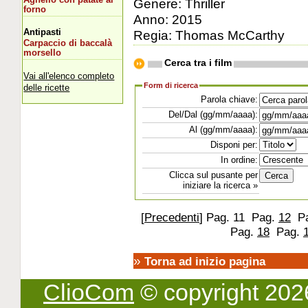
Genere: Thriller
forno
Anno: 2015
Antipasti
Regia: Thomas McCarthy
Carpaccio di baccalà
morsello
Cerca tra i film
Vai all'elenco completo
Form di ricerca
delle ricette
Parola chiave:
Del/Dal (gg/mm/aaaa):
Al (gg/mm/aaaa):
Disponi per:
In ordine:
Clicca sul pusante per
iniziare la ricerca »
[
Precedenti
]
Pag. 11
Pag.
12
P
Pag.
18
Pag.
»
Torna ad inizio pagina
ClioCom
© copyright 2026 -