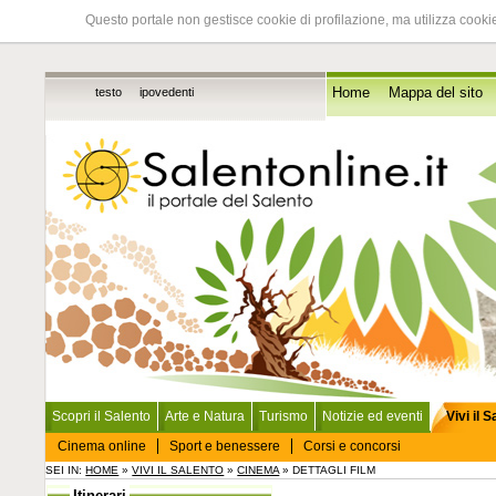
Questo portale non gestisce cookie di profilazione, ma utilizza cookie
testo
ipovedenti
Home
Mappa del sito
Scopri il Salento
Arte e Natura
Turismo
Notizie ed eventi
Vivi il 
Cinema online
Sport e benessere
Corsi e concorsi
SEI IN:
HOME
»
VIVI IL SALENTO
»
CINEMA
» DETTAGLI FILM
Itinerari