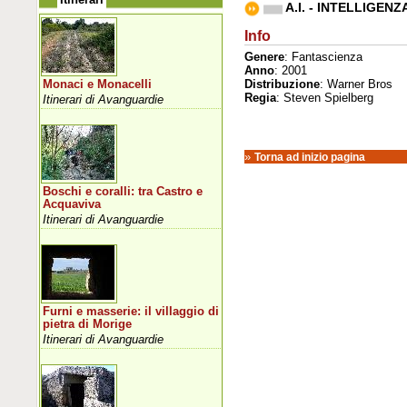
A.I. - INTELLIGENZ
Info
Genere
: Fantascienza
Anno
: 2001
Distribuzione
: Warner Bros
Monaci e Monacelli
Regia
: Steven Spielberg
Itinerari di Avanguardie
»
Torna ad inizio pagina
Boschi e coralli: tra Castro e
Acquaviva
Itinerari di Avanguardie
Furni e masserie: il villaggio di
pietra di Morige
Itinerari di Avanguardie