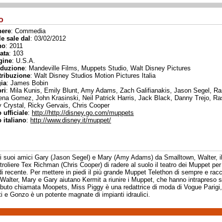
o
nere
: Commedia
le sale dal
: 03/02/2012
no
: 2011
ata
: 103
gine
: U.S.A.
duzione
: Mandeville Films, Muppets Studio, Walt Disney Pictures
tribuzione
: Walt Disney Studios Motion Pictures Italia
ia
: James Bobin
ori
: Mila Kunis, Emily Blunt, Amy Adams, Zach Galifianakis, Jason Segel, Ra
ena Gomez, John Krasinski, Neil Patrick Harris, Jack Black, Danny Trejo, Ra
ly Crystal, Ricky Gervais, Chris Cooper
o ufficiale
:
http://http://disney.go.com/muppets
o italiano
:
http://www.disney.it/muppet/
i suoi amici Gary (Jason Segel) e Mary (Amy Adams) da Smalltown, Walter, il
troliere Tex Richman (Chris Cooper) di radere al suolo il teatro dei Muppet pe
di recente. Per mettere in piedi il più grande Muppet Telethon di sempre e raccog
, Walter, Mary e Gary aiutano Kermit a riunire i Muppet, che hanno intrapreso s
ibuto chiamata Moopets, Miss Piggy è una redattrice di moda di Vogue Parigi
ti e Gonzo è un potente magnate di impianti idraulici.