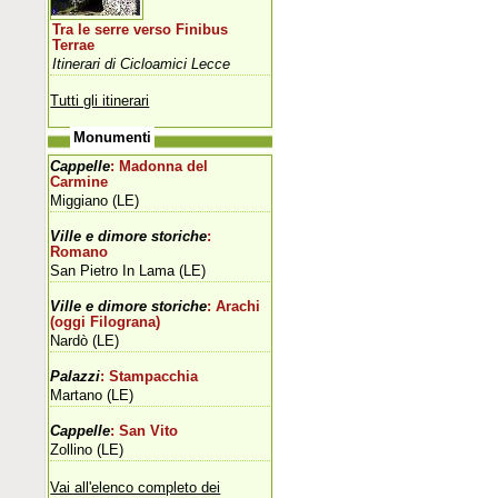
Tra le serre verso Finibus
Terrae
Itinerari di Cicloamici Lecce
Tutti gli itinerari
Monumenti
Cappelle
: Madonna del
Carmine
Miggiano (LE)
Ville e dimore storiche
:
Romano
San Pietro In Lama (LE)
Ville e dimore storiche
: Arachi
(oggi Filograna)
Nardò (LE)
Palazzi
: Stampacchia
Martano (LE)
Cappelle
: San Vito
Zollino (LE)
Vai all'elenco completo dei