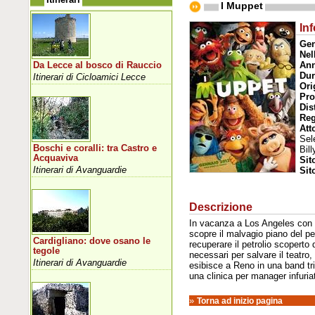
I Muppet
Inf
Ge
Nel
An
Da Lecce al bosco di Rauccio
Dur
Itinerari di Cicloamici Lecce
Ori
Pro
Dis
Reg
Att
Sel
Boschi e coralli: tra Castro e
Bil
Acquaviva
Sit
Itinerari di Avanguardie
Sit
Descrizione
In vacanza a Los Angeles con 
scopre il malvagio piano del pe
Cardigliano: dove osano le
recuperare il petrolio scoperto 
tegole
necessari per salvare il teatro
Itinerari di Avanguardie
esibisce a Reno in una band tr
una clinica per manager infuria
»
Torna ad inizio pagina