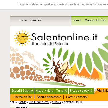
Questo portale non gestisce cookie di profilazione, ma utilizza cookie
testo
ipovedenti
Home
Mappa del sito
Scopri il Salento
Arte e Natura
Turismo
Notizie ed eventi
Vivi il 
Cinema online
Sport e benessere
Corsi e concorsi
SEI IN:
HOME
»
VIVI IL SALENTO
»
CINEMA
» DETTAGLI FILM
Itinerari