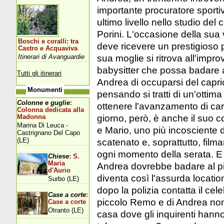
importante procuratore sporti
ultimo livello nello studio de
Porini. L'occasione della sua v
Boschi e coralli: tra
deve ricevere un prestigioso 
Castro e Acquaviva
sua moglie si ritrova all'impr
Itinerari di Avanguardie
babysitter che possa badare al 
Tutti gli itinerari
Andrea di occuparsi del capr
Monumenti
pensando si tratti di un'ottim
Colonne e guglie
:
ottenere l'avanzamento di carr
Colonna dedicata alla
giorno, però, è anche il suo 
Madonna
Marina Di Leuca -
e Mario, uno più incosciente d
Castrignano Del Capo
(LE)
scatenato e, soprattutto, fil
ogni momento della serata. E 
Chiese
: S.
Maria
Andrea dovrebbe badare al pic
d'Aurio
diventa così l'assurda location 
Surbo (LE)
dopo la polizia contatta il cel
Case a corte
:
piccolo Remo e di Andrea non c
Case a corte
Otranto (LE)
casa dove gli inquirenti hanno 