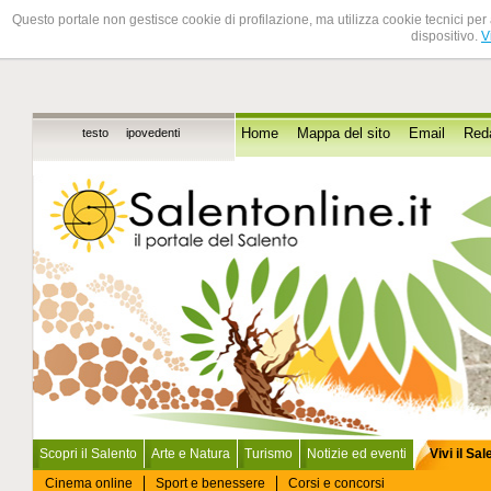
Questo portale non gestisce cookie di profilazione, ma utilizza cookie tecnici per 
dispositivo.
V
testo
ipovedenti
Home
Mappa del sito
Email
Red
Scopri il Salento
Arte e Natura
Turismo
Notizie ed eventi
Vivi il Sa
Cinema online
Sport e benessere
Corsi e concorsi