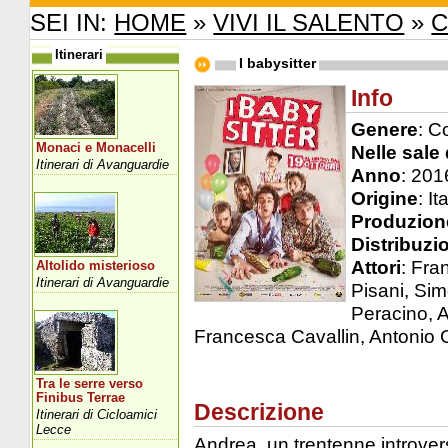
SEI IN:
HOME
»
VIVI IL SALENTO
»
C
Itinerari
I babysitter
Info
Genere
: 
Monaci e Monacelli
Nelle sale 
Itinerari di Avanguardie
Anno
: 201
Origine
: It
Produzion
Distribuzi
Attori
: Fra
Altolido misterioso
Itinerari di Avanguardie
Pisani, Si
Peracino, 
Francesca Cavallin, Antonio 
Tra le serre verso
Finibus Terrae
Descrizione
Itinerari di Cicloamici
Lecce
Andrea, un trentenne introver