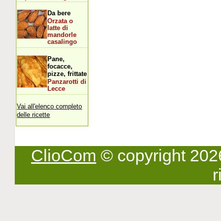
Da bere
Orzata o
latte di
mandorle
casalingo
Pane,
focacce,
pizze, frittate
Panzarotti di
Lecce
Vai all'elenco completo
delle ricette
ClioCom
© copyright 2026 -
r