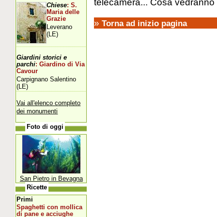
telecamera... Cosa vedranno 
Chiese
: S.
Maria delle
Grazie
»
Torna ad inizio pagina
Leverano
(LE)
Giardini storici e
parchi
: Giardino di Via
Cavour
Carpignano Salentino
(LE)
Vai all'elenco completo
dei monumenti
Foto di oggi
San Pietro in Bevagna
Ricette
Primi
Spaghetti con mollica
di pane e acciughe