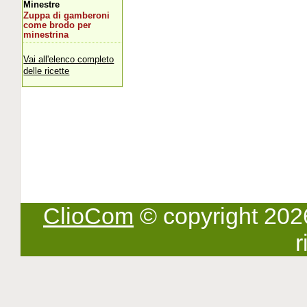
Minestre
Zuppa di gamberoni
come brodo per
minestrina
Vai all'elenco completo
delle ricette
ClioCom
© copyright 2026 -
r