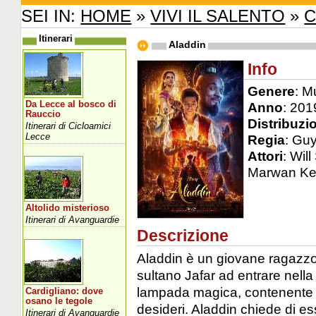
SEI IN:
HOME
»
VIVI IL SALENTO
»
C
Itinerari
Aladdin
Info
Genere
: M
Da Lecce al bosco di
Anno
: 201
Rauccio
Distribuzi
Itinerari di Cicloamici
Lecce
Regia
: Guy
Attori
: Will
Marwan Ken
Altolido misterioso
Itinerari di Avanguardie
Descrizione
Aladdin è un giovane ragazzo
sultano Jafar ad entrare nella
lampada magica, contenente u
Cardigliano: dove
osano le tegole
desideri. Aladdin chiede di es
Itinerari di Avanguardie