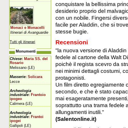
conquistare la bellissima pri
desiderio proprio del malvagi
con un nobile. Fingersi diver
facile per Aladdin, che si trove
Monaci e Monacelli
stesse bugie.
Itinerari di Avanguardie
Recensioni
Tutti gli itinerari
"la nuova versione di Aladdin
Monumenti
fedele al cartone della Walt 
Chiese
: Maria SS. del
Rosario
poichè il regista scevro da str
Melissano (LE)
nei minimi dettagli costumi, c
protagonisti.
Masserie
: Solicara
Lecce
Un film diretto egregiament
secondo, e che è stato capace
Archeologia
industriale
: Frantoio
mai esageratamente presenti, l
ipogeo
Calimera (LE)
soprattutto una trama fedele a
allungamenti inutili."
Archeologia
industriale
: Frantoi
(Salentonline.it)
ipogei
Gallipoli (LE)