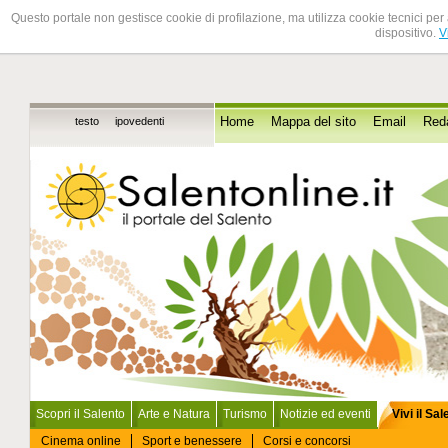
Questo portale non gestisce cookie di profilazione, ma utilizza cookie tecnici per 
dispositivo.
V
testo
ipovedenti
Home
Mappa del sito
Email
Red
Scopri il Salento
Arte e Natura
Turismo
Notizie ed eventi
Vivi il Sa
Cinema online
Sport e benessere
Corsi e concorsi