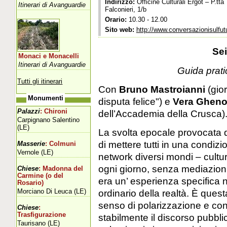
Indirizzo:
Officine Culturali Ergot – P.tta
Itinerari di Avanguardie
Falconieri, 1/b
Orario:
10.30 - 12.00
Sito web:
http://www.conversazionisulfutu
Sei
Monaci e Monacelli
Itinerari di Avanguardie
Guida pratic
Tutti gli itinerari
Con
Bruno Mastroianni
(gior
Monumenti
disputa felice") e
Vera Ghen
Palazzi
: Chironi
dell’Accademia della Crusca)
Carpignano Salentino
(LE)
La svolta epocale provocata da
di mettere tutti in una condizi
Masserie
: Colmuni
Vernole (LE)
network diversi mondi – cultural
ogni giorno, senza mediazioni 
Chiese
: Madonna del
Carmine (o del
era un’ esperienza specifica n
Rosario)
Morciano Di Leuca (LE)
ordinario della realtà. È questa
senso di polarizzazione e co
Chiese
:
Trasfigurazione
stabilmente il discorso pubblic
Taurisano (LE)