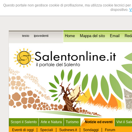
Questo portale non gestisce cookie di profilazione, ma utilizza cookie tecnici per 
dispositivo.
V
testo
ipovedenti
Home
Mappa del sito
Email
Red
Scopri il Salento
Arte e Natura
Turismo
Notizie ed eventi
Vivi il Sa
Eventi di oggi
Speciali
Sudnews.it
Sondaggi
Forum