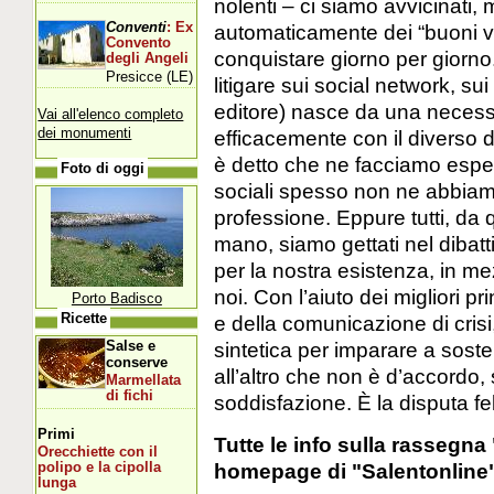
nolenti – ci siamo avvicinati,
Conventi
: Ex
automaticamente dei “buoni v
Convento
conquistare giorno per giorno.
degli Angeli
Presicce (LE)
litigare sui social network, s
editore) nasce da una necess
Vai all'elenco completo
dei monumenti
efficacemente con il diverso 
è detto che ne facciamo esperi
Foto di oggi
sociali spesso non ne abbiam
professione. Eppure tutti, d
mano, siamo gettati nel dibatti
per la nostra esistenza, in me
noi. Con l’aiuto dei migliori pr
Porto Badisco
Ricette
e della comunicazione di crisi,
Salse e
sintetica per imparare a sosten
conserve
all’altro che non è d’accordo,
Marmellata
di fichi
soddisfazione. È la disputa fel
Primi
Tutte le info sulla rassegna
Orecchiette con il
homepage di "Salentonline
polipo e la cipolla
lunga