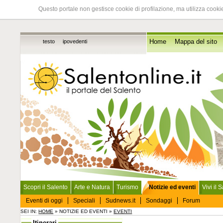
Questo portale non gestisce cookie di profilazione, ma utilizza cookie
testo
ipovedenti
Home
Mappa del sito
Scopri il Salento
Arte e Natura
Turismo
Notizie ed eventi
Vivi il 
Eventi di oggi
Speciali
Sudnews.it
Sondaggi
Forum
SEI IN:
HOME
» NOTIZIE ED EVENTI »
EVENTI
Itinerari