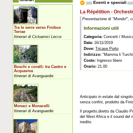
Eventi e speciali
La Répétition - Orchest
Presentazione di "Mondo!", c
Tra le serre verso Finibus
Informazioni utili
Terrae
Itinerari di Cicloamici Lecce
Categoria:
Concerti / Music
Data:
16/11/2019
Dove:
Tricase Porto
Indirizzo:
"Mamma li Turchi
Costo:
Ingresso libero
Orario:
21.00
Boschi e coralli: tra Castro e
Acquaviva
Itinerari di Avanguardie
Anticipato in estate dal singo
senza confini, prodotto da Fin
Monaci e Monacelli
Itinerari di Avanguardie
Il progetto,diretto da Claudio 
del West Africa e il sound del n
inedito.