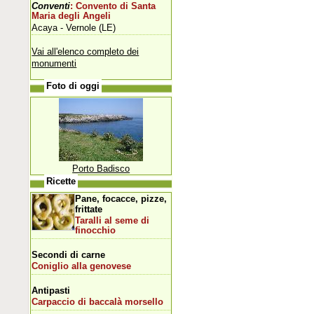
Conventi
: Convento di Santa
Maria degli Angeli
Acaya - Vernole (LE)
Vai all'elenco completo dei
monumenti
Foto di oggi
Porto Badisco
Ricette
Pane, focacce, pizze,
frittate
Taralli al seme di
finocchio
Secondi di carne
Coniglio alla genovese
Antipasti
Carpaccio di baccalà morsello