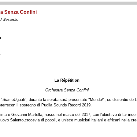
ra Senza Confini
d d'esordio
a
"
La Répétition
Orchestra Senza Confini
lo "SiamoUguali", durante la serata sarà presentato "Mondo!", cd d'esordio de 
isterrecon il sostegno di Puglia Sounds Record 2019.
Prima e Giovanni Martella, nasce nel marzo del 2017, con l'obiettivo di far inco
uovo Salento,crocevia di popoli, e unisce musicisti italiani e africani nella cre