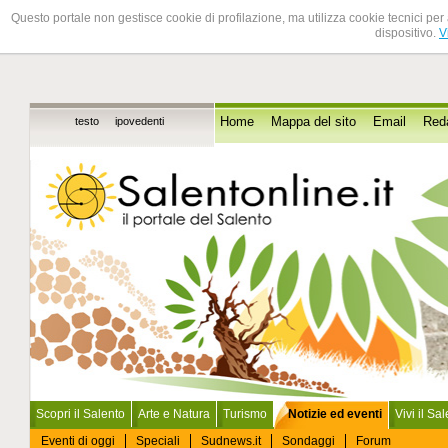
Questo portale non gestisce cookie di profilazione, ma utilizza cookie tecnici per 
dispositivo.
V
testo
ipovedenti
Home
Mappa del sito
Email
Red
Scopri il Salento
Arte e Natura
Turismo
Notizie ed eventi
Vivi il Sa
Eventi di oggi
Speciali
Sudnews.it
Sondaggi
Forum