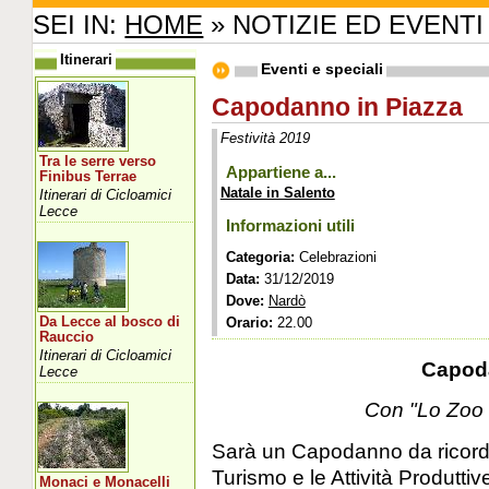
SEI IN:
HOME
» NOTIZIE ED EVENTI
Itinerari
Eventi e speciali
Capodanno in Piazza
Festività 2019
Tra le serre verso
Appartiene a...
Finibus Terrae
Natale in Salento
Itinerari di Cicloamici
Lecce
Informazioni utili
Categoria:
Celebrazioni
Data:
31/12/2019
Dove:
Nardò
Da Lecce al bosco di
Orario:
22.00
Rauccio
Itinerari di Cicloamici
Capod
Lecce
Con "Lo Zoo 
Sarà un Capodanno da ricord
Turismo e le Attività Produtt
Monaci e Monacelli