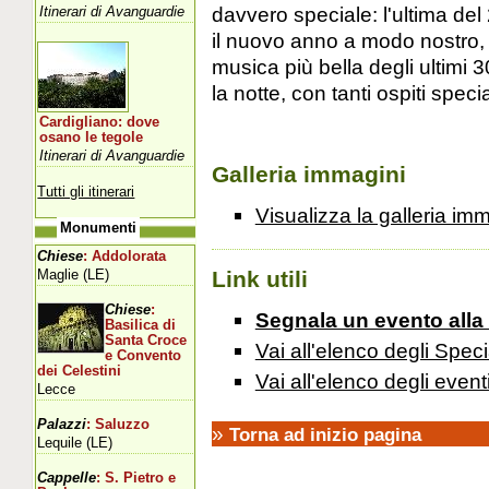
davvero speciale: l'ultima del
Itinerari di Avanguardie
il nuovo anno a modo nostro,
musica più bella degli ultimi 
la notte, con tanti ospiti speci
Cardigliano: dove
osano le tegole
Itinerari di Avanguardie
Galleria immagini
Tutti gli itinerari
Visualizza la galleria im
Monumenti
Chiese
: Addolorata
Maglie (LE)
Link utili
Chiese
:
Segnala un evento alla
Basilica di
Santa Croce
Vai all'elenco degli Speci
e Convento
dei Celestini
Vai all'elenco degli event
Lecce
Palazzi
: Saluzzo
»
Torna ad inizio pagina
Lequile (LE)
Cappelle
: S. Pietro e