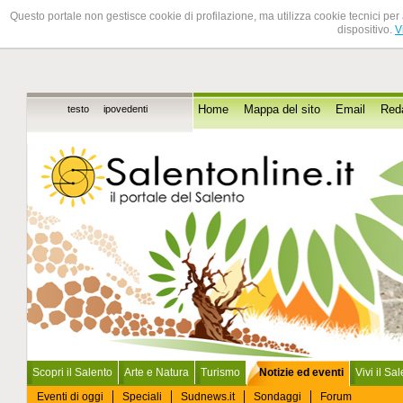
Questo portale non gestisce cookie di profilazione, ma utilizza cookie tecnici per 
dispositivo.
V
testo
ipovedenti
Home
Mappa del sito
Email
Red
Scopri il Salento
Arte e Natura
Turismo
Notizie ed eventi
Vivi il Sa
Eventi di oggi
Speciali
Sudnews.it
Sondaggi
Forum