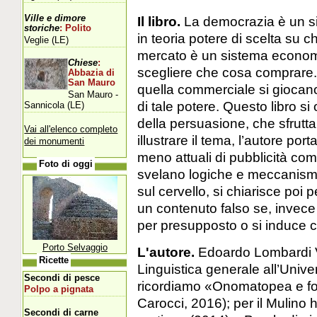
Ville e dimore
Il libro.
La democrazia è un si
storiche
: Polito
in teoria potere di scelta su c
Veglie (LE)
mercato è un sistema economi
Chiese
:
scegliere che cosa comprare. D
Abbazia di
San Mauro
quella commerciale si giocano 
San Mauro -
di tale potere. Questo libro si
Sannicola (LE)
della persuasione, che sfruttan
Vai all'elenco completo
illustrare il tema, l’autore po
dei monumenti
meno attuali di pubblicità comme
Foto di oggi
svelano logiche e meccanismi c
sul cervello, si chiarisce poi 
un contenuto falso se, invece 
per presupposto o si induce c
Porto Selvaggio
L'autore.
Edoardo Lombardi Va
Ricette
Linguistica generale all’Univer
Secondi di pesce
ricordiamo «Onomatopea e fo
Polpo a pignata
Carocci, 2016); per il Mulino 
Secondi di carne