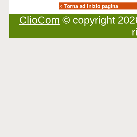
»
Torna ad inizio pagina
ClioCom
© copyright 2026 -
r