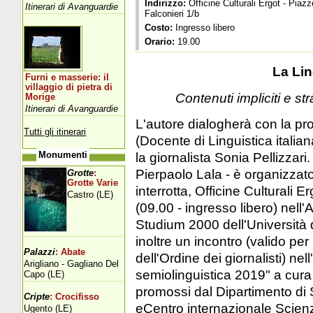
Indirizzo:
Officine Culturali Ergot - Piazz
Itinerari di Avanguardie
Falconieri 1/b
Costo:
Ingresso libero
Orario:
19.00
La Li
Furni e masserie: il
villaggio di pietra di
Contenuti impliciti e st
Morige
Itinerari di Avanguardie
L'autore dialogherà con la p
Tutti gli itinerari
(Docente di Linguistica italian
la giornalista Sonia Pellizza
Monumenti
Pierpaolo Lala - è organizzato
Grotte
:
Grotte Varie
interrotta, Officine Culturali E
Castro (LE)
(09.00 - ingresso libero) nell
Studium 2000 dell'Università d
inoltre un incontro (valido per 
Palazzi
: Abate
dell'Ordine dei giornalisti) ne
Arigliano - Gagliano Del
semiolinguistica 2019" a cura
Capo (LE)
promossi dal Dipartimento di S
Cripte
: Crocifisso
eCentro internazionale Scie
Ugento (LE)