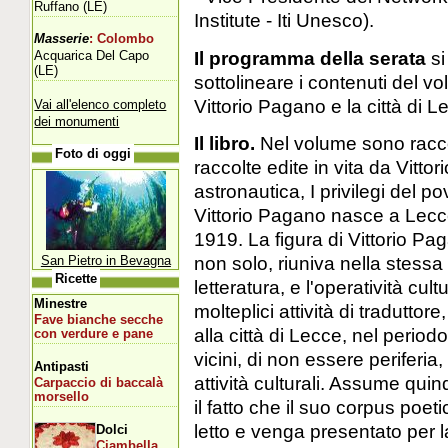
Ruffano (LE)
Institute - Iti Unesco).
Masserie
: Colombo
Il programma della serata
si
Acquarica Del Capo
(LE)
sottolineare i contenuti del vo
Vittorio Pagano e la città di L
Vai all'elenco completo
dei monumenti
Il libro.
Nel volume sono raccol
Foto di oggi
raccolte edite in vita da Vitto
astronautica, I privilegi del 
Vittorio Pagano nasce a Lecce
1919. La figura di Vittorio Pa
non solo, riuniva nella stessa
San Pietro in Bevagna
Ricette
letteratura, e l'operatività cultu
Minestre
molteplici attività di traduttor
Fave bianche secche
alla città di Lecce, nel periodo i
con verdure e pane
vicini, di non essere periferi
Antipasti
attività culturali. Assume qui
Carpaccio di baccalà
morsello
il fatto che il suo corpus poet
letto e venga presentato per la
Dolci
Ciambella