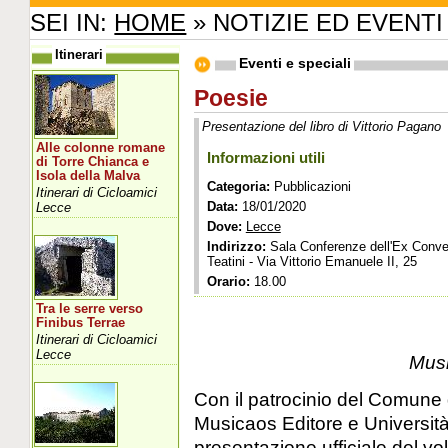
SEI IN:
HOME
» NOTIZIE ED EVENTI
Itinerari
Eventi e speciali
Poesie
Presentazione del libro di Vittorio Pagano
Alle colonne romane
Informazioni utili
di Torre Chianca e
Isola della Malva
Categoria:
Pubblicazioni
Itinerari di Cicloamici
Data:
18/01/2020
Lecce
Dove:
Lecce
Indirizzo:
Sala Conferenze dell'Ex Conve
Teatini - Via Vittorio Emanuele II, 25
Orario:
18.00
Tra le serre verso
Finibus Terrae
Itinerari di Cicloamici
Lecce
Musi
Con il patrocinio del Comune 
Musicaos Editore e Università 
presentazione ufficiale del vo