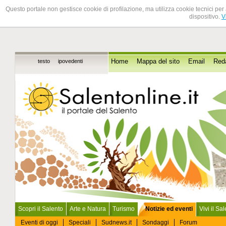
Questo portale non gestisce cookie di profilazione, ma utilizza cookie tecnici per 
dispositivo.
V
testo
ipovedenti
Home
Mappa del sito
Email
Red
Scopri il Salento
Arte e Natura
Turismo
Notizie ed eventi
Vivi il Sa
Eventi di oggi
Speciali
Sudnews.it
Sondaggi
Forum