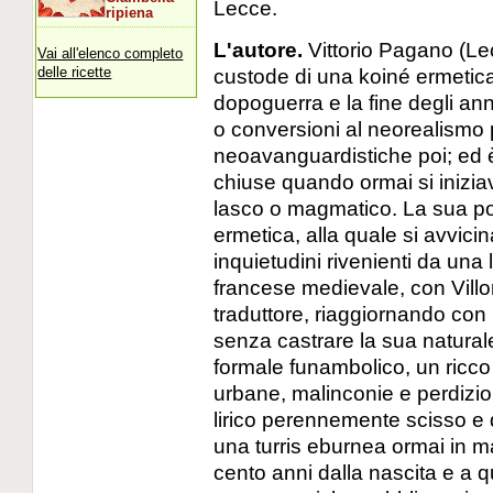
Lecce.
ripiena
L'autore.
Vittorio Pagano (Lec
Vai all'elenco completo
custode di una koiné ermetica
delle ricette
dopoguerra e la fine degli an
o conversioni al neorealismo 
neoavanguardistiche poi; ed è
chiuse quando ormai si inizia
lasco o magmatico. La sua po
ermetica, alla quale si avvic
inquietudini rivenienti da una
francese medievale, con Villon
traduttore, riaggiornando con
senza castrare la sua natural
formale funambolico, un ricco 
urbane, malinconie e perdizio
lirico perennemente scisso e 
una turris eburnea ormai in ma
cento anni dalla nascita e a q