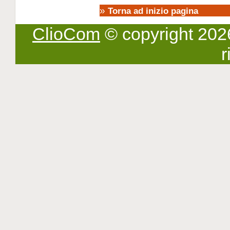
»
Torna ad inizio pagina
ClioCom
© copyright 2026 -
r