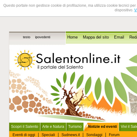
Questo portale non gestisce cookie di profilazione, ma utilizza cookie tecnici per 
dispositivo.
V
testo
ipovedenti
Home
Mappa del sito
Email
Red
Scopri il Salento
Arte e Natura
Turismo
Notizie ed eventi
Vivi il Sa
Eventi di oggi
Speciali
Sudnews.it
Sondaggi
Forum