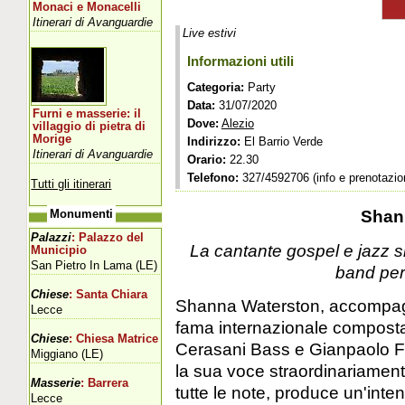
Monaci e Monacelli
Itinerari di Avanguardie
Live estivi
Informazioni utili
Categoria:
Party
Data:
31/07/2020
Furni e masserie: il
Dove:
Alezio
villaggio di pietra di
Morige
Indirizzo:
El Barrio Verde
Itinerari di Avanguardie
Orario:
22.30
Telefono:
327/4592706 (info e prenotazion
Tutti gli itinerari
Shan
Monumenti
Palazzi
: Palazzo del
La cantante gospel e jazz si
Municipio
San Pietro In Lama (LE)
band per
Chiese
: Santa Chiara
Shanna Waterston, accompagna
Lecce
fama internazionale composta
Chiese
: Chiesa Matrice
Cerasani Bass e Gianpaolo Fe
Miggiano (LE)
la sua voce straordinariament
Masserie
: Barrera
tutte le note, produce un'inte
Lecce