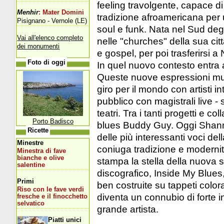
feeling travolgente, capace di f
Menhir
: Mater Domini
tradizione afroamericana per u
Pisignano - Vernole (LE)
soul e funk. Nata nel Sud degli
Vai all'elenco completo
nelle "churches" della sua ci
dei monumenti
e gospel, per poi trasferirsi 
Foto di oggi
In quel nuovo contesto entra a 
Queste nuove espressioni music
giro per il mondo con artisti i
pubblico con magistrali live - 
teatri. Tra i tanti progetti e c
Porto Badisco
blues Buddy Guy. Oggi Shan
Ricette
delle più interessanti voci de
Minestre
coniuga tradizione e modernit
Minestra di fave
bianche e olive
stampa la stella della nuova 
salentine
discografico, Inside My Blues,
Primi
ben costruite su tappeti color
Riso con le fave verdi
diventa un connubio di forte 
fresche e il finocchetto
selvatico
grande artista.
Piatti unici