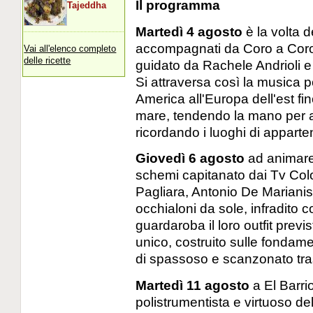
Il programma
Tajeddha
Martedì 4 agosto
è la volta d
accompagnati da Coro a Coro,
Vai all'elenco completo
delle ricette
guidato da Rachele Andrioli e
Si attraversa così la musica 
America all'Europa dell'est fin
mare, tendendo la mano per a
ricordando i luoghi di apparten
Giovedì 6 agosto
ad animare 
schemi capitanato dai Tv Co
Pagliara, Antonio De Mariani
occhialoni da sole, infradito c
guardaroba il loro outfit previ
unico, costruito sulle fondamen
di spassoso e scanzonato tra
Martedì 11 agosto
a El Barri
polistrumentista e virtuoso d