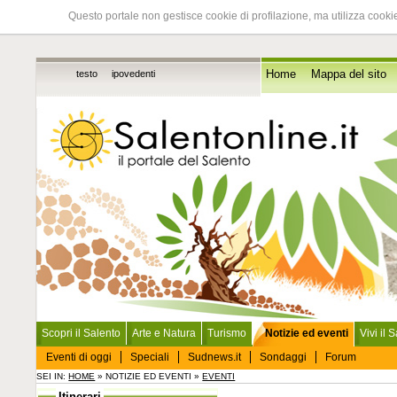
Questo portale non gestisce cookie di profilazione, ma utilizza cookie
testo
ipovedenti
Home
Mappa del sito
Scopri il Salento
Arte e Natura
Turismo
Notizie ed eventi
Vivi il 
Eventi di oggi
Speciali
Sudnews.it
Sondaggi
Forum
SEI IN:
HOME
» NOTIZIE ED EVENTI »
EVENTI
Itinerari