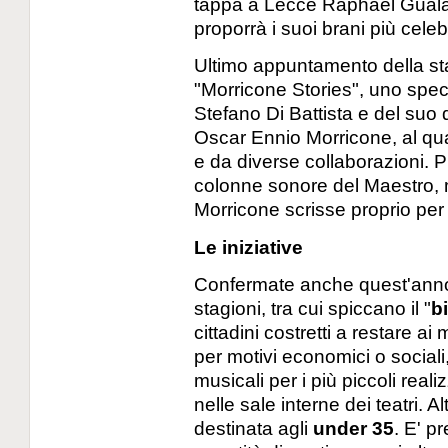
tappa a Lecce Raphael Gualazz
proporrà i suoi brani più celebr
Ultimo appuntamento della s
"Morricone Stories", uno spe
Stefano Di Battista e del suo
Oscar Ennio Morricone, al qua
e da diverse collaborazioni. P
colonne sonore del Maestro, 
Morricone scrisse proprio per 
Le iniziative
Confermate anche quest'anno t
stagioni, tra cui spiccano il "
b
cittadini costretti a restare ai 
per motivi economici o sociali,
musicali per i più piccoli real
nelle sale interne dei teatri.
destinata agli
under 35
. E' p