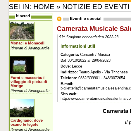
SEI IN:
HOME
» NOTIZIE ED EVENTI
Itinerari
Eventi e speciali
Camerata Musicale Sal
53^ Stagione concertistica 2022-23
Monaci e Monacelli
Informazioni utili
Itinerari di Avanguardie
Categoria:
Concerti / Musica
Dal
30/10/2022
al
29/04/2023
Dove:
Lecce
Indirizzo:
Teatro Apollo - Via Trinchese
Furni e masserie: il
Telefono:
0832/309901 - 348/0072654
villaggio di pietra di
E-mail:
Morige
biglietteria@cameratamusicalesalentina.
Itinerari di Avanguardie
Sito web:
http://www.cameratamusicalesalentina.c
Camerata 
Cardigliano: dove
Il
osano le tegole
Itinerari di Avanguardie