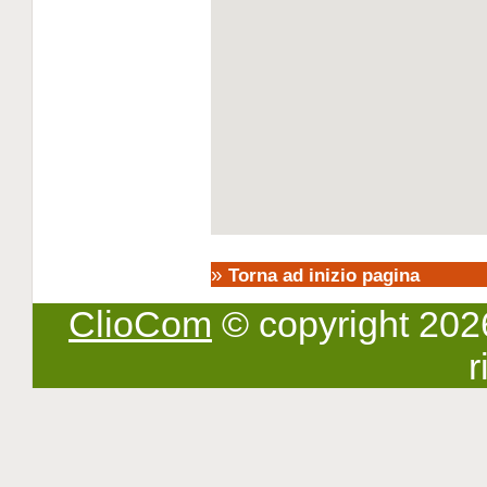
»
Torna ad inizio pagina
ClioCom
© copyright 2026 -
r