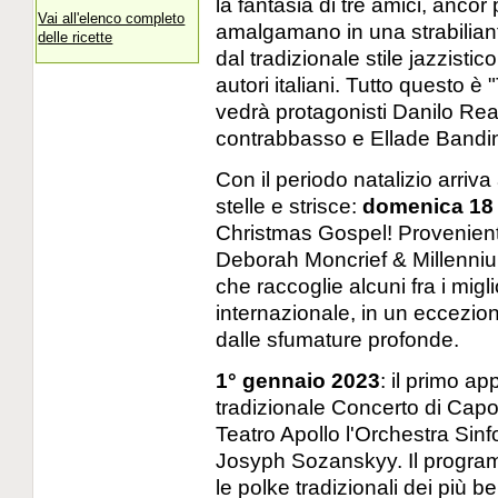
la fantasia di tre amici, ancor 
Vai all'elenco completo
amalgamano in una strabilian
delle ricette
dal tradizionale stile jazzisti
autori italiani. Tutto questo è
vedrà protagonisti Danilo Rea
contrabbasso e Ellade Bandini 
Con il periodo natalizio arriva
stelle e strisce:
domenica 18
Christmas Gospel! Provenient
Deborah Moncrief & Millenniu
che raccoglie alcuni fra i migl
internazionale, in un eccezio
dalle sfumature profonde.
1° gennaio 2023
: il primo a
tradizionale Concerto di Capo
Teatro Apollo l'Orchestra Sinf
Josyph Sozanskyy. Il programm
le polke tradizionali dei più 