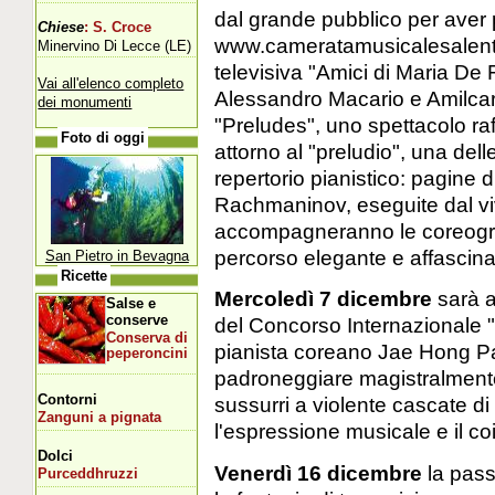
dal grande pubblico per aver 
Chiese
: S. Croce
www.cameratamusicalesalentin
Minervino Di Lecce (LE)
televisiva "Amici di Maria De 
Vai all'elenco completo
Alessandro Macario e Amilcar
dei monumenti
"Preludes", uno spettacolo ra
Foto di oggi
attorno al "preludio", una del
repertorio pianistico: pagine
Rachmaninov, eseguite dal viv
accompagneranno le coreogra
percorso elegante e affascina
San Pietro in Bevagna
Ricette
Mercoledì 7 dicembre
sarà a
Salse e
conserve
del Concorso Internazionale "
Conserva di
pianista coreano Jae Hong Par
peperoncini
padroneggiare magistralmente 
Contorni
sussurri a violente cascate di
Zanguni a pignata
l'espressione musicale e il c
Dolci
Venerdì 16 dicembre
la passi
Purceddhruzzi