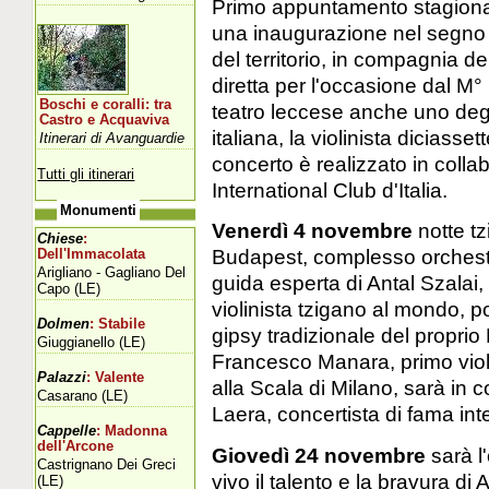
Primo appuntamento stagion
una inaugurazione nel segno 
del territorio, in compagnia d
diretta per l'occasione dal M°
Boschi e coralli: tra
teatro leccese anche uno degl
Castro e Acquaviva
italiana, la violinista diciass
Itinerari di Avanguardie
concerto è realizzato in colla
Tutti gli itinerari
International Club d'Italia.
Monumenti
Venerdì 4 novembre
notte tz
Chiese
:
Budapest, complesso orchestr
Dell'Immacolata
Arigliano - Gagliano Del
guida esperta di Antal Szalai, 
Capo (LE)
violinista tzigano al mondo, p
Dolmen
: Stabile
gipsy tradizionale del propr
Giuggianello (LE)
Francesco Manara, primo violi
Palazzi
: Valente
alla Scala di Milano, sarà in c
Casarano (LE)
Laera, concertista di fama inte
Cappelle
: Madonna
dell'Arcone
Giovedì 24 novembre
sarà l
Castrignano Dei Greci
vivo il talento e la bravura d
(LE)