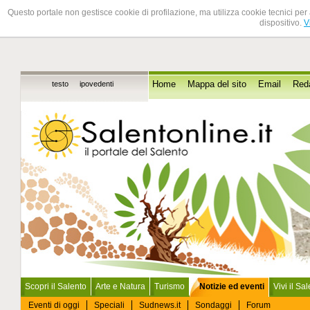
Questo portale non gestisce cookie di profilazione, ma utilizza cookie tecnici per 
dispositivo.
V
testo
ipovedenti
Home
Mappa del sito
Email
Red
Scopri il Salento
Arte e Natura
Turismo
Notizie ed eventi
Vivi il Sa
Eventi di oggi
Speciali
Sudnews.it
Sondaggi
Forum