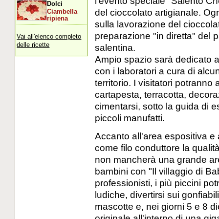
l'evento speciale "Salento Ch
Dolci
del cioccolato artigianale. Og
Ciambella
ripiena
sulla lavorazione del cioccolat
preparazione "in diretta" del pa
Vai all'elenco completo
delle ricette
salentina.
Ampio spazio sarà dedicato anc
con i laboratori a cura di alcun
territorio. I visitatori potranno
cartapesta, terracotta, decor
cimentarsi, sotto la guida di e
piccoli manufatti.
Accanto all'area espositiva e a
come filo conduttore la quali
non mancherà una grande area 
bambini con "Il villaggio di B
professionisti, i più piccini po
ludiche, divertirsi sui gonfiab
mascotte e, nei giorni 5 e 8 d
originale all'interno di una gi