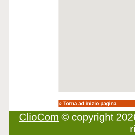
»
Torna ad inizio pagina
ClioCom
© copyright 2026 -
r