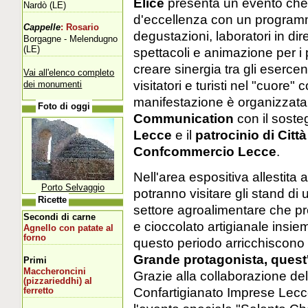
Èlice
presenta un evento che
Nardò (LE)
d'eccellenza con un programma 
Cappelle
: Rosario
degustazioni, laboratori in dire
Borgagne - Melendugno
(LE)
spettacoli e animazione per i p
creare sinergia tra gli esercen
Vai all'elenco completo
visitatori e turisti nel "cuore"
dei monumenti
manifestazione è organizzat
Foto di oggi
Communication
con il soste
Lecce
e il
patrocinio di Citt
Confcommercio Lecce
.
Nell'area espositiva allestita a
Porto Selvaggio
potranno visitare gli stand di 
Ricette
settore agroalimentare che pre
Secondi di carne
e cioccolato artigianale insie
Agnello con patate al
forno
questo periodo arricchiscono l
Grande protagonista, quest'a
Primi
Maccheroncini
Grazie alla collaborazione del
(pizzarieddhi) al
Confartigianato Imprese Lecce,
ferretto