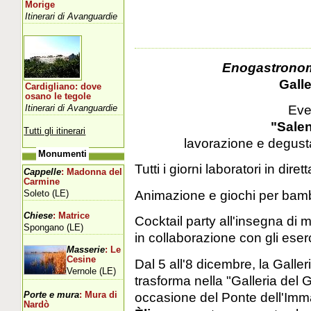
Morige
Itinerari di Avanguardie
Enogastronomi
Galle
Cardigliano: dove
osano le tegole
Eve
Itinerari di Avanguardie
"Sale
Tutti gli itinerari
lavorazione e degusta
Monumenti
Tutti i giorni laboratori in dirett
Cappelle
: Madonna del
Carmine
Animazione e giochi per bambi
Soleto (LE)
Chiese
: Matrice
Cocktail party all'insegna di
Spongano (LE)
in collaborazione con gli eser
Masserie
: Le
Cesine
Dal 5 all'8 dicembre, la Galle
Vernole (LE)
trasforma nella "Galleria del 
occasione del Ponte dell'Imma
Porte e mura
: Mura di
Nardò