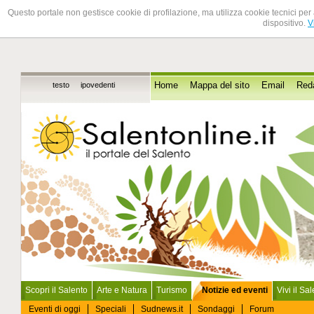
Questo portale non gestisce cookie di profilazione, ma utilizza cookie tecnici per 
dispositivo.
V
testo
ipovedenti
Home
Mappa del sito
Email
Red
Scopri il Salento
Arte e Natura
Turismo
Notizie ed eventi
Vivi il Sa
Eventi di oggi
Speciali
Sudnews.it
Sondaggi
Forum