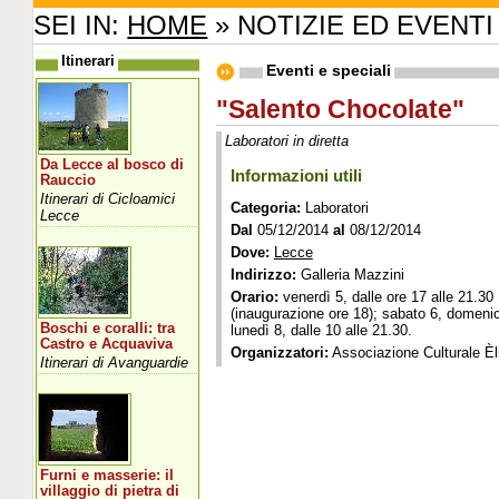
SEI IN:
HOME
» NOTIZIE ED EVENTI
Itinerari
Eventi e speciali
"Salento Chocolate"
Laboratori in diretta
Da Lecce al bosco di
Informazioni utili
Rauccio
Itinerari di Cicloamici
Categoria:
Laboratori
Lecce
Dal
05/12/2014
al
08/12/2014
Dove:
Lecce
Indirizzo:
Galleria Mazzini
Orario:
venerdì 5, dalle ore 17 alle 21.30
(inaugurazione ore 18); sabato 6, domeni
Boschi e coralli: tra
lunedì 8, dalle 10 alle 21.30.
Castro e Acquaviva
Organizzatori:
Associazione Culturale Èl
Itinerari di Avanguardie
Furni e masserie: il
villaggio di pietra di