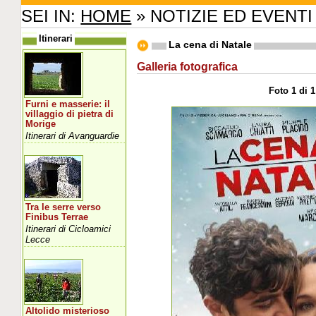
SEI IN:
HOME
» NOTIZIE ED EVENTI
Itinerari
La cena di Natale
Galleria fotografica
Foto 1 di 1
Furni e masserie: il
villaggio di pietra di
Morige
Itinerari di Avanguardie
Tra le serre verso
Finibus Terrae
Itinerari di Cicloamici
Lecce
Altolido misterioso