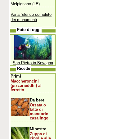
Melpignano (LE)
Vai all'elenco completo
dei monumenti
Foto di oggi
San Pietro in Bevagna
Ricette
Primi
Maccheroncini
(pizzarieddhi) al
ferretto
Da bere
Orzata o
latte di
mandorle
casalingo
Minestre
Zuppa di
cipolle alla