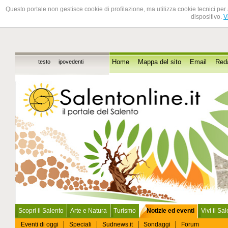
Questo portale non gestisce cookie di profilazione, ma utilizza cookie tecnici per 
dispositivo.
V
testo
ipovedenti
Home
Mappa del sito
Email
Red
Scopri il Salento
Arte e Natura
Turismo
Notizie ed eventi
Vivi il Sa
Eventi di oggi
Speciali
Sudnews.it
Sondaggi
Forum