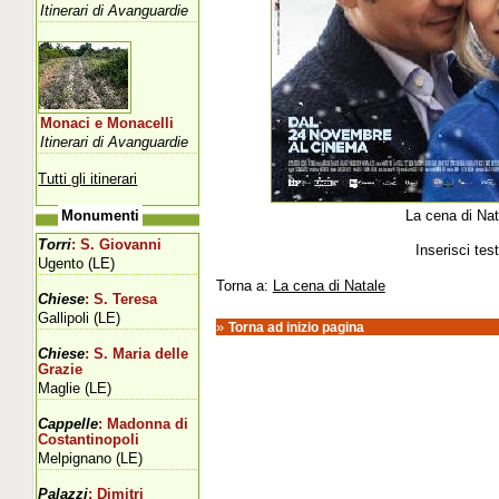
Itinerari di Avanguardie
Monaci e Monacelli
Itinerari di Avanguardie
Tutti gli itinerari
La cena di Nat
Monumenti
Torri
: S. Giovanni
Inserisci tes
Ugento (LE)
Torna a:
La cena di Natale
Chiese
: S. Teresa
Gallipoli (LE)
»
Torna ad inizio pagina
Chiese
: S. Maria delle
Grazie
Maglie (LE)
Cappelle
: Madonna di
Costantinopoli
Melpignano (LE)
Palazzi
: Dimitri