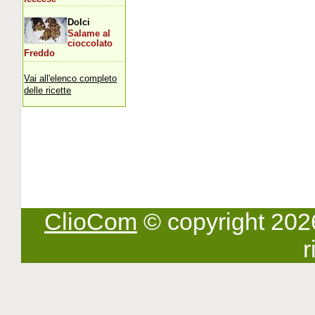
Dolci
Salame al
cioccolato
Freddo
Vai all'elenco completo
delle ricette
ClioCom
© copyright 2026 -
r