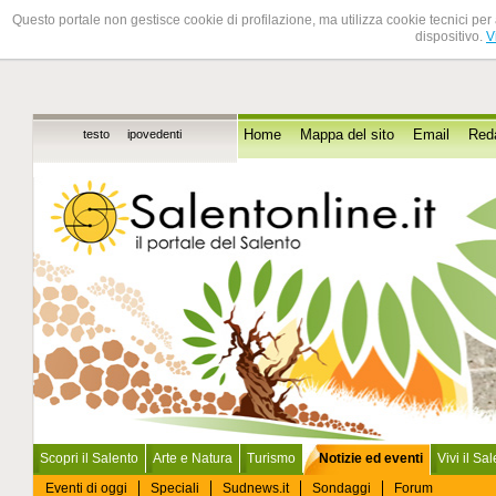
Questo portale non gestisce cookie di profilazione, ma utilizza cookie tecnici per 
dispositivo.
V
testo
ipovedenti
Home
Mappa del sito
Email
Red
Scopri il Salento
Arte e Natura
Turismo
Notizie ed eventi
Vivi il Sa
Eventi di oggi
Speciali
Sudnews.it
Sondaggi
Forum