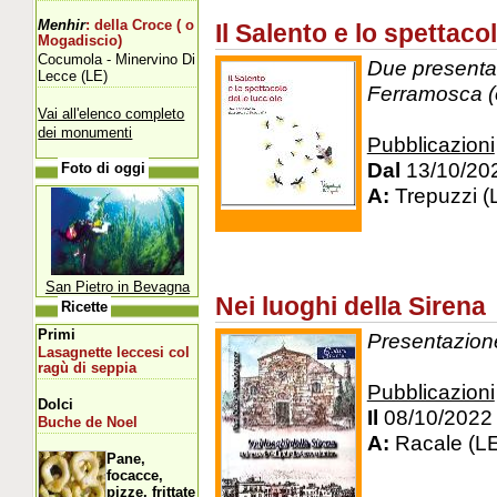
Menhir
: della Croce ( o
Il Salento e lo spettaco
Mogadiscio)
Cocumola - Minervino Di
Due presentazi
Lecce (LE)
Ferramosca (o
Vai all'elenco completo
dei monumenti
Pubblicazioni
Dal
13/10/20
Foto di oggi
A:
Trepuzzi (
San Pietro in Bevagna
Nei luoghi della Sirena
Ricette
Primi
Presentazione
Lasagnette leccesi col
ragù di seppia
Pubblicazioni
Dolci
Il
08/10/2022
Buche de Noel
A:
Racale (L
Pane,
focacce,
pizze, frittate