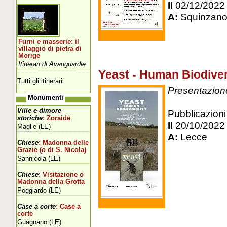
Il
02/12/2022
A:
Squinzano
Furni e masserie: il
villaggio di pietra di
Morige
Itinerari di Avanguardie
Yeast - Human Biodiver
Tutti gli itinerari
Presentazione 
Monumenti
Ville e dimore
Pubblicazioni
storiche
: Zoraide
Il
20/10/2022
Maglie (LE)
A:
Lecce
Chiese
: Madonna delle
Grazie (o di S. Nicola)
Sannicola (LE)
Chiese
: Visitazione o
Madonna della Grotta
Poggiardo (LE)
Case a corte
: Case a
corte
Guagnano (LE)