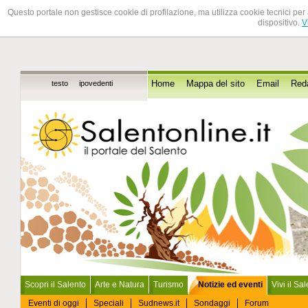
Questo portale non gestisce cookie di profilazione, ma utilizza cookie tecnici per 
dispositivo.
V
testo
ipovedenti
Home
Mappa del sito
Email
Red
Scopri il Salento
Arte e Natura
Turismo
Notizie ed eventi
Vivi il Sa
Eventi di oggi
Speciali
Sudnews.it
Sondaggi
Forum