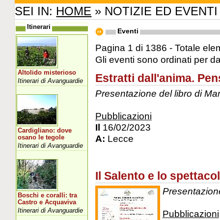
SEI IN:
HOME
» NOTIZIE ED EVENTI
Itinerari
Eventi
Pagina 1 di 1386 - Totale ele
Gli eventi sono ordinati per d
Altolido misterioso
Estratti dall'anima. Pens
Itinerari di Avanguardie
Presentazione del libro di Ma
Pubblicazioni
Il
16/02/2023
Cardigliano: dove
A:
Lecce
osano le tegole
Itinerari di Avanguardie
Il Salento e lo spettaco
Presentazione
Boschi e coralli: tra
Castro e Acquaviva
Itinerari di Avanguardie
Pubblicazioni