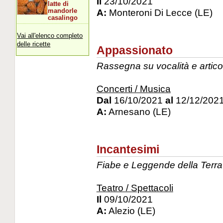
Il
23/10/2021
latte di
A:
Monteroni Di Lecce (LE)
mandorle
casalingo
Vai all'elenco completo
delle ricette
Appassionato
Rassegna su vocalità e artico
Concerti / Musica
Dal
16/10/2021
al
12/12/202
A:
Arnesano (LE)
Incantesimi
Fiabe e Leggende della Terra
Teatro / Spettacoli
Il
09/10/2021
A:
Alezio (LE)