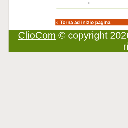
»
»
Torna ad inizio pagina
ClioCom
© copyright 2026 -
r