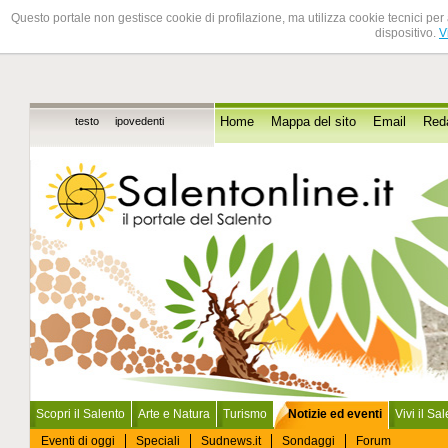
Questo portale non gestisce cookie di profilazione, ma utilizza cookie tecnici per 
dispositivo.
V
testo
ipovedenti
Home
Mappa del sito
Email
Red
Scopri il Salento
Arte e Natura
Turismo
Notizie ed eventi
Vivi il Sa
Eventi di oggi
Speciali
Sudnews.it
Sondaggi
Forum