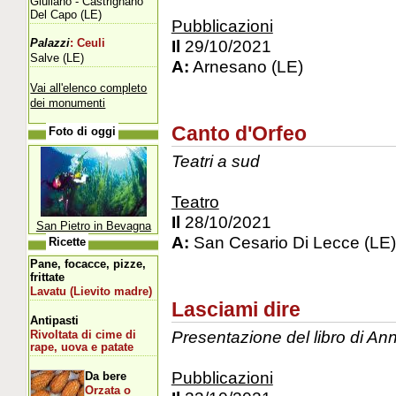
Giuliano - Castrignano
Del Capo (LE)
Pubblicazioni
Il
29/10/2021
Palazzi
: Ceuli
Salve (LE)
A:
Arnesano (LE)
Vai all'elenco completo
dei monumenti
Canto d'Orfeo
Foto di oggi
Teatri a sud
Teatro
Il
28/10/2021
San Pietro in Bevagna
A:
San Cesario Di Lecce (LE)
Ricette
Pane, focacce, pizze,
frittate
Lavatu (Lievito madre)
Lasciami dire
Antipasti
Presentazione del libro di An
Rivoltata di cime di
rape, uova e patate
Pubblicazioni
Da bere
Orzata o