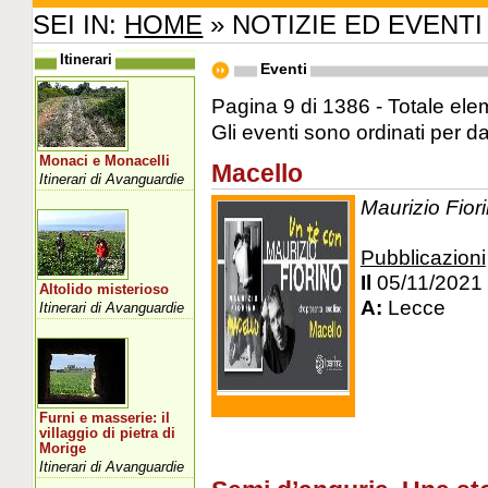
SEI IN:
HOME
» NOTIZIE ED EVENTI
Itinerari
Eventi
Pagina 9 di 1386 - Totale ele
Gli eventi sono ordinati per d
Monaci e Monacelli
Macello
Itinerari di Avanguardie
Maurizio Fiori
Pubblicazioni
Il
05/11/2021
Altolido misterioso
A:
Lecce
Itinerari di Avanguardie
Furni e masserie: il
villaggio di pietra di
Morige
Itinerari di Avanguardie