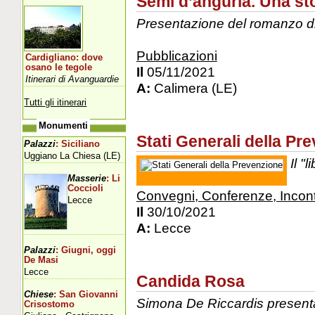
Semi d’anguria. Una sto
Presentazione del romanzo d
Pubblicazioni
Cardigliano: dove
osano le tegole
Il
05/11/2021
Itinerari di Avanguardie
A:
Calimera (LE)
Tutti gli itinerari
Monumenti
Stati Generali della Pr
Palazzi
: Siciliano
Uggiano La Chiesa (LE)
Il "
Masserie
: Li
Coccioli
Convegni, Conferenze, Incont
Lecce
Il
30/10/2021
A:
Lecce
Palazzi
: Giugni, oggi
De Masi
Lecce
Candida Rosa
Chiese
: San Giovanni
Simona De Riccardis presenta 
Crisostomo