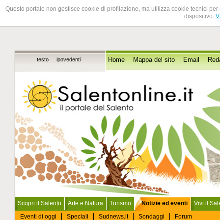
Questo portale non gestisce cookie di profilazione, ma utilizza cookie tecnici per 
dispositivo.
V
testo
ipovedenti
Home
Mappa del sito
Email
Red
Scopri il Salento
Arte e Natura
Turismo
Notizie ed eventi
Vivi il Sa
Eventi di oggi
Speciali
Sudnews.it
Sondaggi
Forum