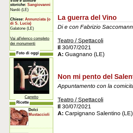
Ville e dimore
storiche
: Sangiovanni
Nardò (LE)
La guerra del Vino
Chiese
: Annunziata (o
di S. Lucia)
Di e con Fabrizio Saccoman
Galatone (LE)
Vai all'elenco completo
Teatro / Spettacoli
dei monumenti
Il
30/07/2021
A:
Guagnano (LE)
Foto di oggi
Non mi pento del Salen
Appuntamento con la comicità
Carretto
Teatro / Spettacoli
Ricette
Il
30/07/2021
Dolci
A:
Carpignano Salentino (LE)
Mustaccioli