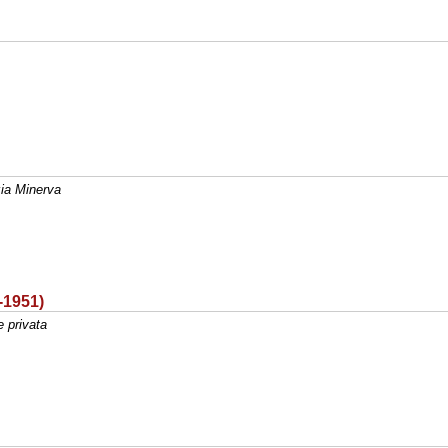
zia Minerva
-1951)
e privata