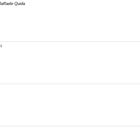
Raffaele Quida
ci