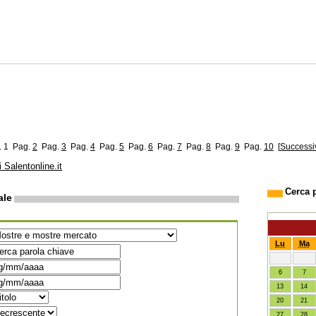
. 1
Pag.
2
Pag.
3
Pag.
4
Pag.
5
Pag.
6
Pag.
7
Pag.
8
Pag.
9
Pag.
10
[
Successi
i Salentonline.it
Cerca 
ale
Lu
Ma
6
7
13
14
20
21
27
28