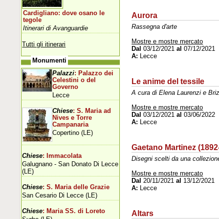
Cardigliano: dove osano le
Aurora
tegole
Rassegna d'arte
Itinerari di Avanguardie
Mostre e mostre mercato
Tutti gli itinerari
Dal
03/12/2021
al
07/12/2021
A:
Lecce
Monumenti
Palazzi
: Palazzo dei
Celestini o del
Le anime del tessile
Governo
A cura di Elena Laurenzi e Bri
Lecce
Mostre e mostre mercato
Chiese
: S. Maria ad
Dal
03/12/2021
al
03/06/2022
Nives e Torre
A:
Lecce
Campanaria
Copertino (LE)
Gaetano Martinez (1892
Chiese
: Immacolata
Disegni scelti da una collezion
Galugnano - San Donato Di Lecce
(LE)
Mostre e mostre mercato
Dal
20/11/2021
al
13/12/2021
Chiese
: S. Maria delle Grazie
A:
Lecce
San Cesario Di Lecce (LE)
Chiese
: Maria SS. di Loreto
Altars