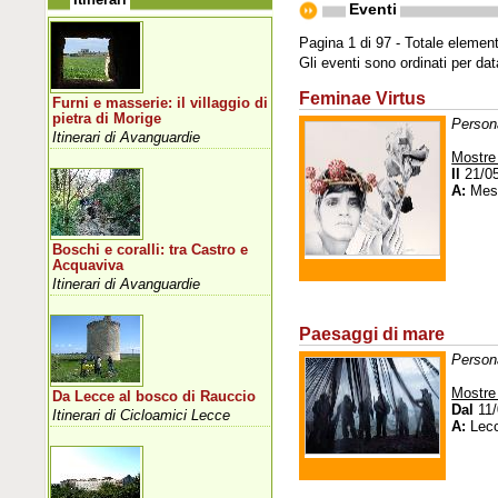
Eventi
Pagina 1 di 97 - Totale element
Gli eventi sono ordinati per da
Feminae Virtus
Furni e masserie: il villaggio di
pietra di Morige
Persona
Itinerari di Avanguardie
Mostre
Il
21/0
A:
Mes
Boschi e coralli: tra Castro e
Acquaviva
Itinerari di Avanguardie
Paesaggi di mare
Persona
Mostre
Da Lecce al bosco di Rauccio
Dal
11/
Itinerari di Cicloamici Lecce
A:
Lec