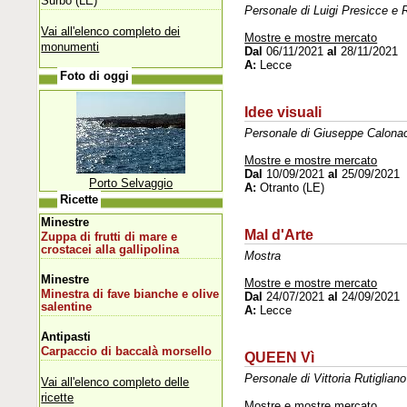
Surbo (LE)
Personale di Luigi Presicce e 
Vai all'elenco completo dei
Mostre e mostre mercato
monumenti
Dal
06/11/2021
al
28/11/2021
A:
Lecce
Foto di oggi
Idee visuali
Personale di Giuseppe Calona
Mostre e mostre mercato
Dal
10/09/2021
al
25/09/2021
Porto Selvaggio
A:
Otranto (LE)
Ricette
Minestre
Mal d'Arte
Zuppa di frutti di mare e
crostacei alla gallipolina
Mostra
Minestre
Mostre e mostre mercato
Minestra di fave bianche e olive
Dal
24/07/2021
al
24/09/2021
salentine
A:
Lecce
Antipasti
Carpaccio di baccalà morsello
QUEEN Vì
Personale di Vittoria Rutigliano
Vai all'elenco completo delle
ricette
Mostre e mostre mercato