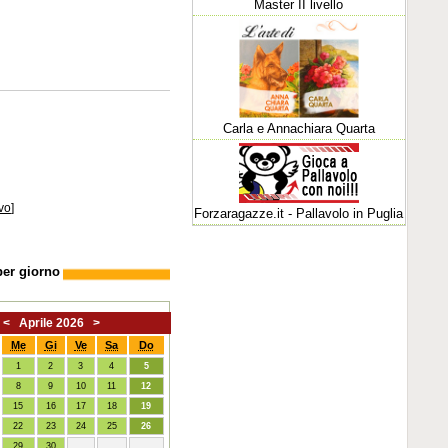
Master II livello
Carla e Annachiara Quarta
vo
]
Forzaragazze.it - Pallavolo in Puglia
per giorno
<
Aprile 2026
>
Me
Gi
Ve
Sa
Do
1
2
3
4
5
8
9
10
11
12
15
16
17
18
19
22
23
24
25
26
29
30