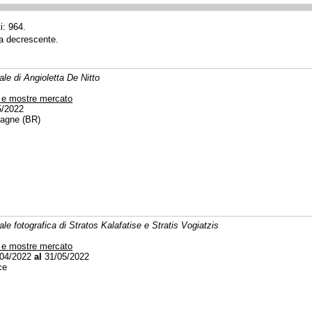
i: 964.
ta decrescente.
le di Angioletta De Nitto
 e mostre mercato
5/2022
agne (BR)
le fotografica di Stratos Kalafatise e Stratis Vogiatzis
 e mostre mercato
04/2022
al
31/05/2022
ce