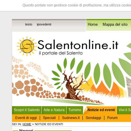
Questo portale non gestisce cookie di profilazione, ma utilizza cookie
testo
ipovedenti
Home
Mappa del sito
Scopri il Salento
Arte e Natura
Turismo
Notizie ed eventi
Vivi il 
Eventi di oggi
Speciali
Sudnews.it
Sondaggi
Forum
SEI IN:
HOME
» NOTIZIE ED EVENTI
Itinerari