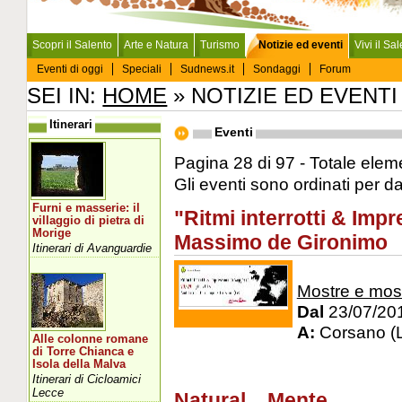
Scopri il Salento
Arte e Natura
Turismo
Notizie ed eventi
Vivi il Sa
Eventi di oggi
Speciali
Sudnews.it
Sondaggi
Forum
SEI IN:
HOME
» NOTIZIE ED EVENTI
Itinerari
Eventi
Pagina 28 di 97 - Totale eleme
Gli eventi sono ordinati per d
Furni e masserie: il
"Ritmi interrotti & Imp
villaggio di pietra di
Morige
Massimo de Gironimo
Itinerari di Avanguardie
Mostre e mos
Dal
23/07/20
A:
Corsano (
Alle colonne romane
di Torre Chianca e
Isola della Malva
Itinerari di Cicloamici
Lecce
Natural....Mente