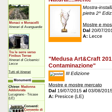
Mostra-install
pietra 2^ Edi
Monaci e Monacelli
Mostre e mos
Itinerari di Avanguardie
Dal
20/07/20
A:
Lecce
Tra le serre verso
Finibus Terrae
"Medusa Art&Craft 201
Itinerari di Cicloamici
Lecce
Contaminazione"
Tutti gli itinerari
III Edizione
Monumenti
Mostre e mostre mercato
Chiese
: Madonna
Dal
19/07/2015
al
03/08/201
Addolorata
Lucugnano - Tricase
A:
Presicce (LE)
(LE)
Conventi
:
Convento di