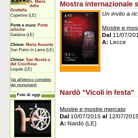
S. Maria
Mostra internazionale s
della
Grottella
Un invito a r
Copertino (LE)
Porte e mura
: Porte
Mostre e mos
urbiche
Dal
11/07/20
Galatina (LE)
A:
Lecce
Chiese
: Maria Assunta
San Pietro In Lama (LE)
Chiese
: San Nicola o
del Crocifisso
Lequile (LE)
Vai all'elenco completo
dei monumenti
Nardò "Vicoli in festa"
Foto di oggi
Mostre e mostre mercato
Dal
10/07/2015
al
12/07/201
A:
Nardò (LE)