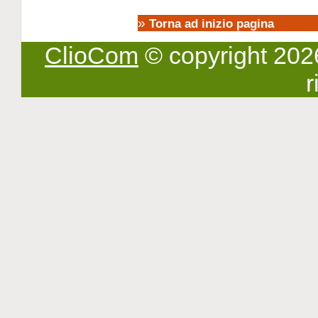
»
Torna ad inizio pagina
ClioCom
© copyright 2026 -
r