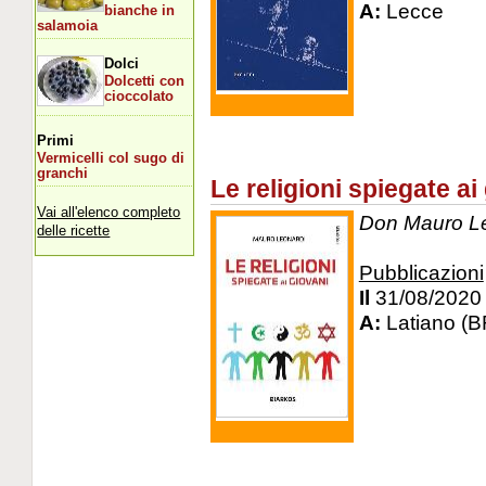
A:
Lecce
bianche in
salamoia
Dolci
Dolcetti con
cioccolato
Primi
Vermicelli col sugo di
granchi
Le religioni spiegate ai
Vai all'elenco completo
Don Mauro Leo
delle ricette
Pubblicazioni
Il
31/08/2020
A:
Latiano (B