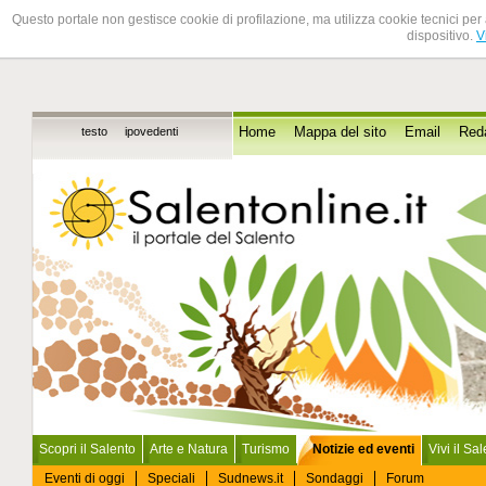
Questo portale non gestisce cookie di profilazione, ma utilizza cookie tecnici per 
dispositivo.
V
testo
ipovedenti
Home
Mappa del sito
Email
Red
Scopri il Salento
Arte e Natura
Turismo
Notizie ed eventi
Vivi il Sa
Eventi di oggi
Speciali
Sudnews.it
Sondaggi
Forum