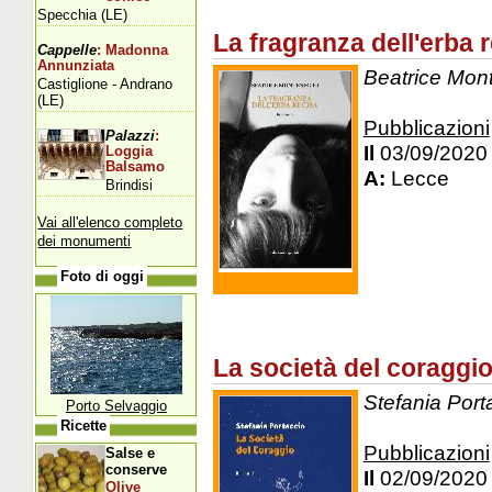
Specchia (LE)
La fragranza dell'erba 
Cappelle
: Madonna
Annunziata
Beatrice Mont
Castiglione - Andrano
(LE)
Pubblicazioni
Palazzi
:
Il
03/09/2020
Loggia
Balsamo
A:
Lecce
Brindisi
Vai all'elenco completo
dei monumenti
Foto di oggi
La società del coraggi
Stefania Porta
Porto Selvaggio
Ricette
Pubblicazioni
Salse e
conserve
Il
02/09/2020
Olive