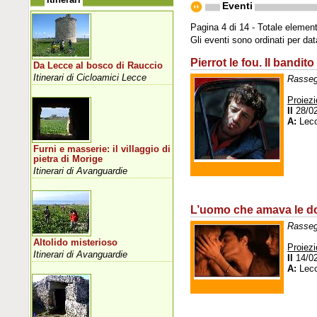
Eventi
Pagina 4 di 14 - Totale element
Gli eventi sono ordinati per da
Pierrot le fou. Il bandito
Da Lecce al bosco di Rauccio
Itinerari di Cicloamici Lecce
Rasseg
Proiezi
Il
28/0
A:
Lec
Furni e masserie: il villaggio di
pietra di Morige
Itinerari di Avanguardie
L’uomo che amava le 
Rasseg
Altolido misterioso
Proiezi
Itinerari di Avanguardie
Il
14/0
A:
Lec