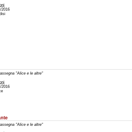
oni
/2016
disi
rassegna "Alice e le altre"
oni
/2016
ce
ante
rassegna "Alice e le altre"