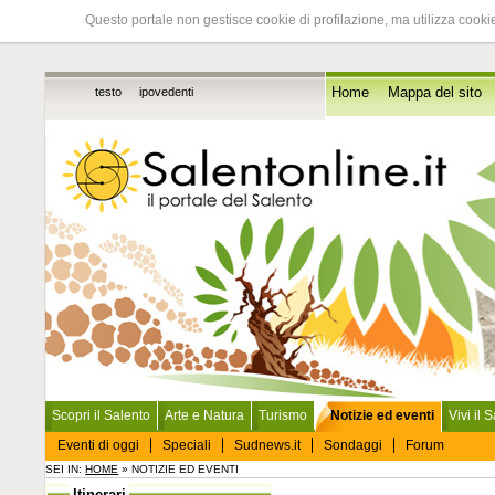
Questo portale non gestisce cookie di profilazione, ma utilizza cookie
testo
ipovedenti
Home
Mappa del sito
Scopri il Salento
Arte e Natura
Turismo
Notizie ed eventi
Vivi il 
Eventi di oggi
Speciali
Sudnews.it
Sondaggi
Forum
SEI IN:
HOME
» NOTIZIE ED EVENTI
Itinerari