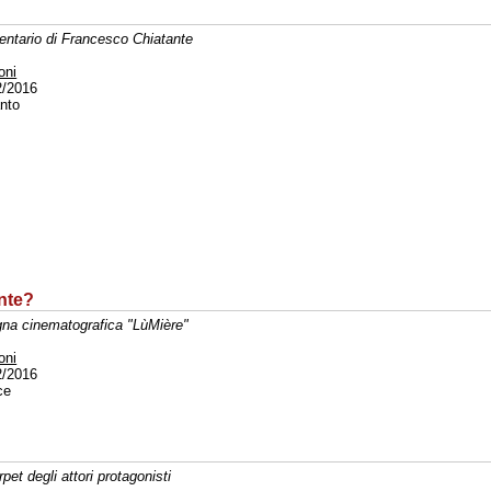
ntario di Francesco Chiatante
oni
2/2016
nto
ente?
na cinematografica "LùMière"
oni
2/2016
ce
pet degli attori protagonisti