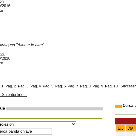
oni
0/2016
ce
rassegna "Alice e le altre"
oni
0/2016
ce
.
1
Pag.
2
Pag.
3
Pag. 4
Pag.
5
Pag.
6
Pag.
7
Pag.
8
Pag.
9
Pag.
10
[
Successi
i Salentonline.it
Cerca 
ale
Lu
Ma