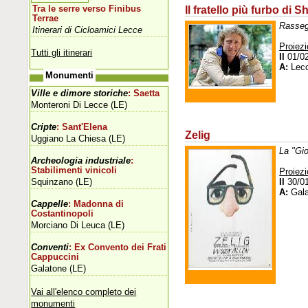
Il fratello più furbo di
Tra le serre verso Finibus
Terrae
Rasseg
Itinerari di Cicloamici Lecce
Proiezi
Tutti gli itinerari
Il
01/0
A:
Lec
Monumenti
Ville e dimore storiche
: Saetta
Monteroni Di Lecce (LE)
Cripte
: Sant'Elena
Zelig
Uggiano La Chiesa (LE)
La "Gi
Archeologia industriale
:
Stabilimenti vinicoli
Proiezi
Squinzano (LE)
Il
30/0
A:
Gala
Cappelle
: Madonna di
Costantinopoli
Morciano Di Leuca (LE)
Conventi
: Ex Convento dei Frati
Cappuccini
Galatone (LE)
Vai all'elenco completo dei
monumenti