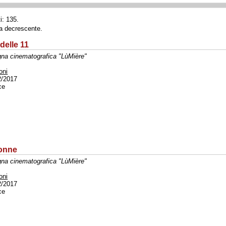
i: 135.
ta decrescente.
 delle 11
na cinematografica "LùMière"
oni
2/2017
ce
donne
na cinematografica "LùMière"
oni
2/2017
ce