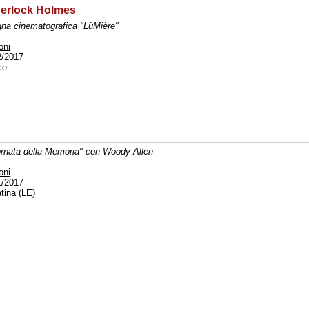
 Sherlock Holmes
na cinematografica "LùMière"
oni
2/2017
ce
ornata della Memoria" con Woody Allen
oni
1/2017
tina (LE)