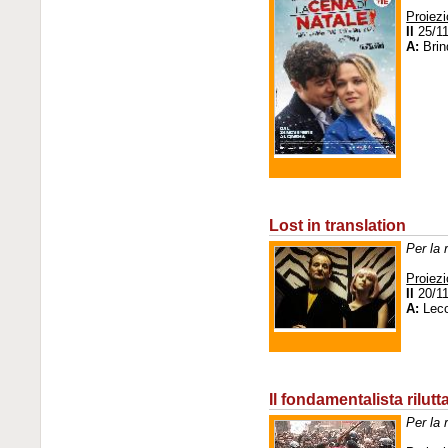
Proiezi
Il
25/11
A:
Brin
Lost in translation
Per la 
Proiezi
Il
20/11
A:
Lec
Il fondamentalista rilutt
Per la 