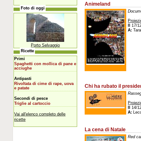
Animeland
Foto di oggi
Docume
Proiezi
Il
17/1
A:
Tara
Porto Selvaggio
Ricette
Primi
Spaghetti con mollica di pane e
acciughe
Antipasti
Rivoltata di cime di rape, uova
Chi ha rubato il presid
e patate
Rasseg
Secondi di pesce
Proiezi
Triglie al cartoccio
Il
14/1
A:
Lec
Vai all'elenco completo delle
ricette
La cena di Natale
Red car