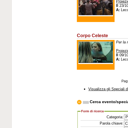
Proiezi
Il
23/1
A:
Lec
Corpo Celeste
Per la 
Proiezi
Il
09/1
A:
Lec
Pag
Visualizza gli Speciali d
Cerca evento/speci
Form di ricerca
Categoria:
Parola chiave: