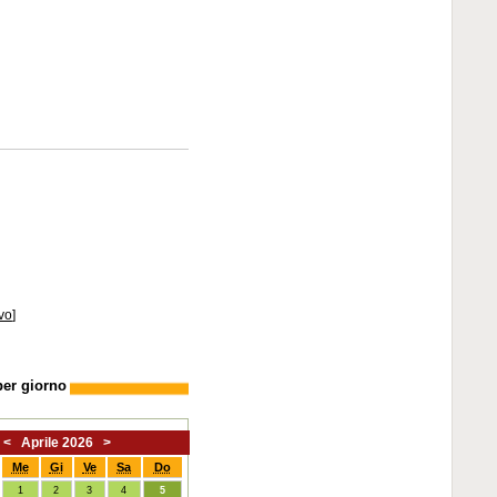
vo
]
per giorno
<
Aprile 2026
>
Me
Gi
Ve
Sa
Do
1
2
3
4
5