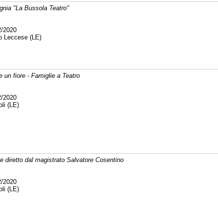
nia "La Bussola Teatro"
2/2020
 Leccese (LE)
e un fiore - Famiglie a Teatro
2/2020
li (LE)
 e diretto dal magistrato Salvatore Cosentino
2/2020
li (LE)