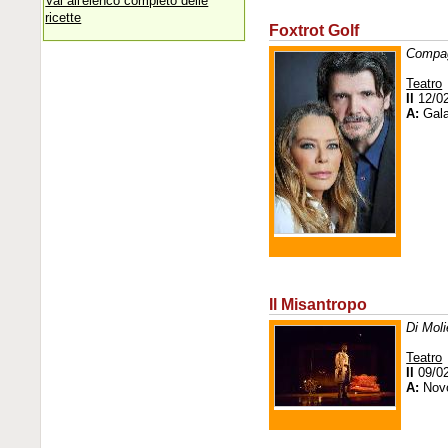
Vai all'elenco completo delle
ricette
Foxtrot Golf
Compagn
Teatro
Il
12/0
A:
Gala
Il Misantropo
Di Moli
Teatro
Il
09/0
A:
Novo