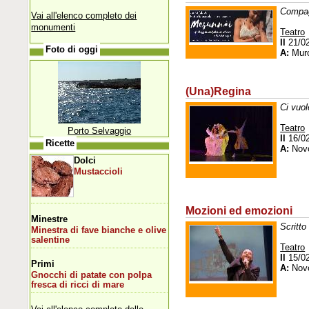
Compag
Vai all'elenco completo dei
monumenti
Teatro
Il
21/0
Foto di oggi
A:
Muro
(Una)Regina
Ci vuol
Teatro
Porto Selvaggio
Il
16/0
Ricette
A:
Novo
Dolci
Mustaccioli
Mozioni ed emozioni
Minestre
Scritto
Minestra di fave bianche e olive
salentine
Teatro
Il
15/0
Primi
A:
Novo
Gnocchi di patate con polpa
fresca di ricci di mare