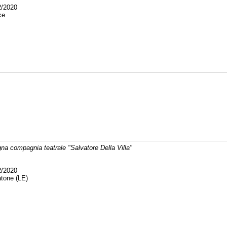
2/2020
ce
a compagnia teatrale "Salvatore Della Villa"
2/2020
tone (LE)