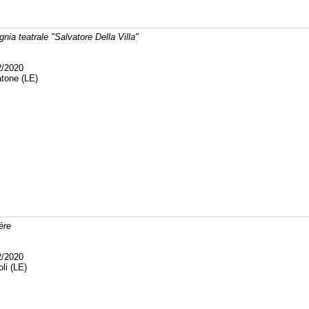
ia teatrale "Salvatore Della Villa"
2/2020
tone (LE)
ère
2/2020
li (LE)