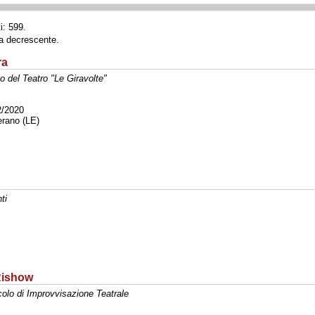
i: 599.
ta decrescente.
ra
o del Teatro "Le Giravolte"
2/2020
rano (LE)
ti
Rishow
olo di Improvvisazione Teatrale