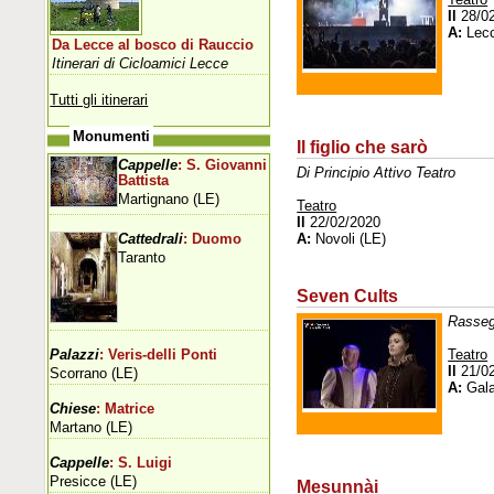
Il
28/0
A:
Lec
Da Lecce al bosco di Rauccio
Itinerari di Cicloamici Lecce
Tutti gli itinerari
Monumenti
Il figlio che sarò
Cappelle
: S. Giovanni
Di Principio Attivo Teatro
Battista
Martignano (LE)
Teatro
Il
22/02/2020
A:
Novoli (LE)
Cattedrali
: Duomo
Taranto
Seven Cults
Rassegn
Teatro
Palazzi
: Veris-delli Ponti
Il
21/0
Scorrano (LE)
A:
Gala
Chiese
: Matrice
Martano (LE)
Cappelle
: S. Luigi
Presicce (LE)
Mesunnài