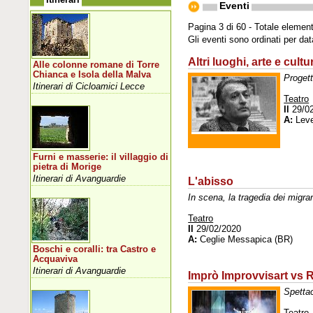
Eventi
Pagina 3 di 60 - Totale element
Gli eventi sono ordinati per da
Altri luoghi, arte e cultu
Alle colonne romane di Torre
Chianca e Isola della Malva
Progett
Itinerari di Cicloamici Lecce
Teatro
Il
29/0
A:
Leve
Furni e masserie: il villaggio di
pietra di Morige
Itinerari di Avanguardie
L'abisso
In scena, la tragedia dei migran
Teatro
Il
29/02/2020
A:
Ceglie Messapica (BR)
Boschi e coralli: tra Castro e
Acquaviva
Itinerari di Avanguardie
Imprò Improvvisart vs 
Spettac
Teatro