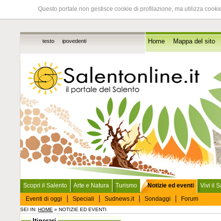
Questo portale non gestisce cookie di profilazione, ma utilizza cookie
testo
ipovedenti
Home
Mappa del sito
Scopri il Salento
Arte e Natura
Turismo
Notizie ed eventi
Vivi il 
Eventi di oggi
Speciali
Sudnews.it
Sondaggi
Forum
SEI IN:
HOME
» NOTIZIE ED EVENTI
Itinerari