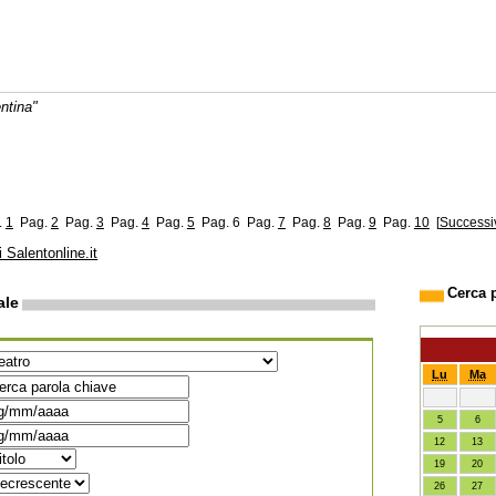
ntina"
.
1
Pag.
2
Pag.
3
Pag.
4
Pag.
5
Pag. 6
Pag.
7
Pag.
8
Pag.
9
Pag.
10
[
Successi
i Salentonline.it
Cerca 
ale
Lu
Ma
5
6
12
13
19
20
26
27