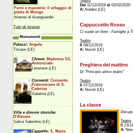
Teatro
Dal
11/12/2019
al
02/02/2020
Furni e masserie: il villaggio di
A:
Aradeo (LE)
pietra di Morige
Itinerari di Avanguardie
Cappuccetto Rosso
Tutti gli itinerari
Ci vuole un fiore - Famiglie a T
Monumenti
Teatro
Palazzi
: Angela
Il
08/12/2019
Tricase (LE)
A:
Novoli (LE)
Chiese
: Madonna SS.
Annunziata
Preghiera del mattino
Leverano (LE)
Di "Principio attivo teatro"
Conventi
: Convento
Teatro
Francescano di S.
Il
07/12/2019
Caterina
A:
Novoli (LE)
Galatina (LE)
La classe
Docupu
Ville e dimore storiche
:
D'Alessio
Teatro
Salice Salentino (LE)
Il
23/11
A:
Novo
Cappelle
: S. Maria