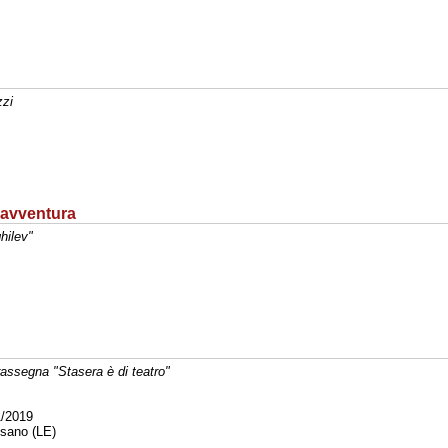
zzi
a avventura
hilev"
rassegna "Stasera è di teatro"
/2019
sano (LE)