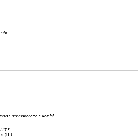
eatro
ppets per marionette e uomini
/2019
li (LE)