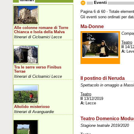
Eventi
Pagina 6 di 60 - Totale element
Gli eventi sono ordinati per da
Ma-Donne
Alle colonne romane di Torre
Chianca e Isola della Malva
Compag
Itinerari di Cicloamici Lecce
Teatro
Il
14/1
A:
Leve
Tra le serre verso Finibus
Terrae
Itinerari di Cicloamici Lecce
Il postino di Neruda
Spettacolo in omaggio a Massi
Teatro
Il
13/12/2019
A:
Lecce
Altolido misterioso
Itinerari di Avanguardie
Teatro Domenico Mod
Stagione teatrale 2019/2020