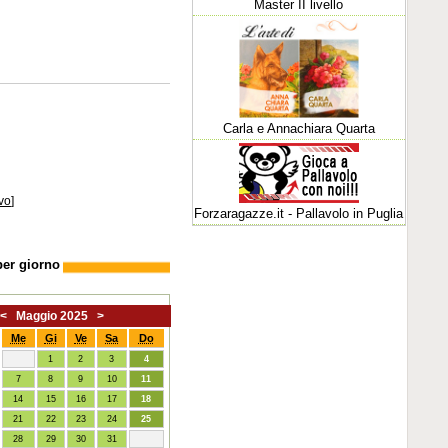
Master II livello
Carla e Annachiara Quarta
vo
]
Forzaragazze.it - Pallavolo in Puglia
per giorno
<
Maggio 2025
>
Me
Gi
Ve
Sa
Do
1
2
3
4
7
8
9
10
11
14
15
16
17
18
21
22
23
24
25
28
29
30
31