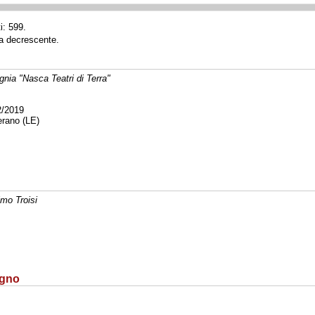
i: 599.
ta decrescente.
nia "Nasca Teatri di Terra"
2/2019
rano (LE)
mo Troisi
ugno