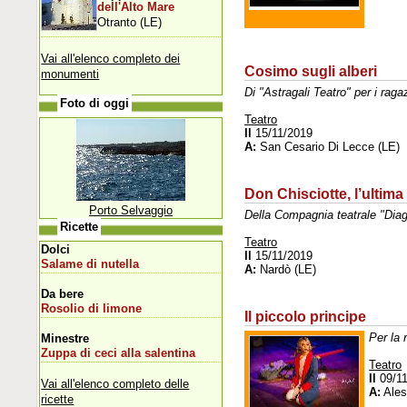
dell'Alto Mare
Otranto (LE)
Vai all'elenco completo dei
Cosimo sugli alberi
monumenti
Di "Astragali Teatro" per i raga
Foto di oggi
Teatro
Il
15/11/2019
A:
San Cesario Di Lecce (LE)
Don Chisciotte, l’ultim
Porto Selvaggio
Della Compagnia teatrale "Diag
Ricette
Teatro
Dolci
Il
15/11/2019
Salame di nutella
A:
Nardò (LE)
Da bere
Rosolio di limone
Il piccolo principe
Per la 
Minestre
Zuppa di ceci alla salentina
Teatro
Il
09/11
Vai all'elenco completo delle
A:
Ales
ricette