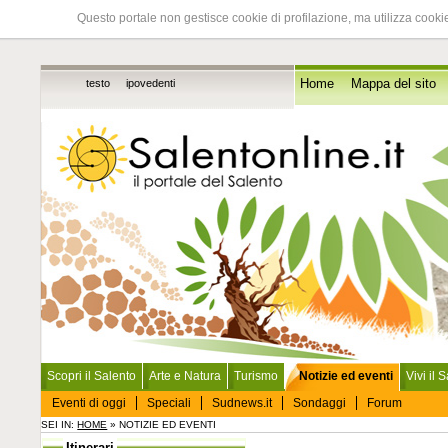
Questo portale non gestisce cookie di profilazione, ma utilizza cookie
testo
ipovedenti
Home
Mappa del sito
Scopri il Salento
Arte e Natura
Turismo
Notizie ed eventi
Vivi il 
Eventi di oggi
Speciali
Sudnews.it
Sondaggi
Forum
SEI IN:
HOME
» NOTIZIE ED EVENTI
Itinerari