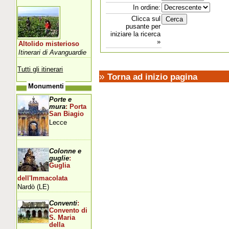
In ordine:
Clicca sul
pusante per
iniziare la ricerca
»
Altolido misterioso
Itinerari di Avanguardie
Tutti gli itinerari
»
Torna ad inizio pagina
Monumenti
Porte e
mura
: Porta
San Biagio
Lecce
Colonne e
guglie
:
Guglia
dell'Immacolata
Nardò (LE)
Conventi
:
Convento di
S. Maria
della