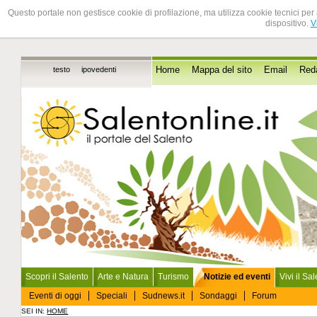
Questo portale non gestisce cookie di profilazione, ma utilizza cookie tecnici per 
dispositivo.
V
testo
ipovedenti
Home
Mappa del sito
Email
Red
Scopri il Salento
Arte e Natura
Turismo
Notizie ed eventi
Vivi il Sa
Eventi di oggi
Speciali
Sudnews.it
Sondaggi
Forum
SEI IN:
HOME