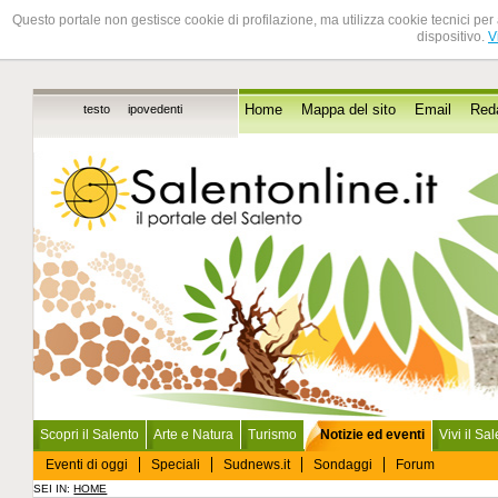
Questo portale non gestisce cookie di profilazione, ma utilizza cookie tecnici per 
dispositivo.
V
testo
ipovedenti
Home
Mappa del sito
Email
Red
Scopri il Salento
Arte e Natura
Turismo
Notizie ed eventi
Vivi il Sa
Eventi di oggi
Speciali
Sudnews.it
Sondaggi
Forum
SEI IN:
HOME