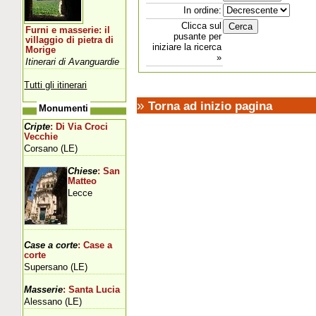
In ordine:
Clicca sul
Furni e masserie: il
pusante per
villaggio di pietra di
iniziare la ricerca
Morige
»
Itinerari di Avanguardie
Tutti gli itinerari
»
Torna ad inizio pagina
Monumenti
Cripte
: Di Via Croci
Vecchie
Corsano (LE)
Chiese
: San
Matteo
Lecce
Case a corte
: Case a
corte
Supersano (LE)
Masserie
: Santa Lucia
Alessano (LE)