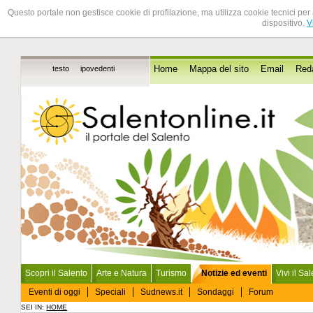
Questo portale non gestisce cookie di profilazione, ma utilizza cookie tecnici per 
dispositivo.
V
testo
ipovedenti
Home
Mappa del sito
Email
Red
Scopri il Salento
Arte e Natura
Turismo
Notizie ed eventi
Vivi il Sa
Eventi di oggi
Speciali
Sudnews.it
Sondaggi
Forum
SEI IN:
HOME