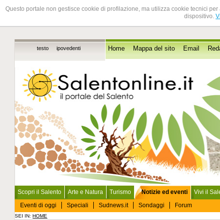
Questo portale non gestisce cookie di profilazione, ma utilizza cookie tecnici per 
dispositivo.
V
testo
ipovedenti
Home
Mappa del sito
Email
Red
Scopri il Salento
Arte e Natura
Turismo
Notizie ed eventi
Vivi il Sa
Eventi di oggi
Speciali
Sudnews.it
Sondaggi
Forum
SEI IN:
HOME