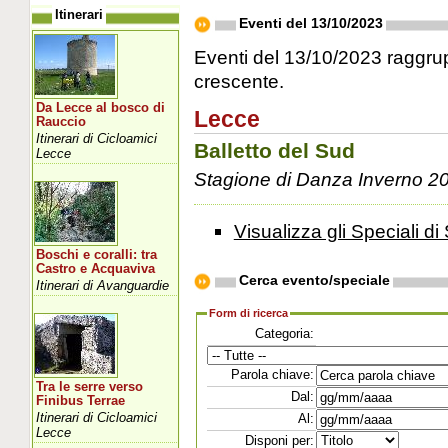
Itinerari
Eventi del 13/10/2023
Eventi del 13/10/2023 raggrupp
crescente.
Da Lecce al bosco di
Lecce
Rauccio
Itinerari di Cicloamici
Balletto del Sud
Lecce
Stagione di Danza Inverno 2
Visualizza gli Speciali di 
Boschi e coralli: tra
Castro e Acquaviva
Cerca evento/speciale
Itinerari di Avanguardie
Form di ricerca
Categoria:
Parola chiave:
Tra le serre verso
Dal:
Finibus Terrae
Itinerari di Cicloamici
Al:
Lecce
Disponi per: