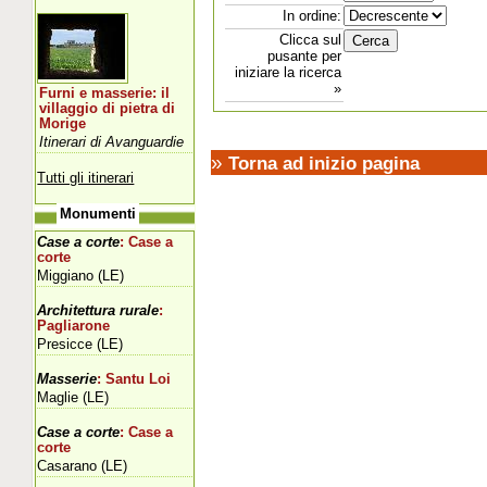
In ordine:
Clicca sul
pusante per
iniziare la ricerca
»
Furni e masserie: il
villaggio di pietra di
Morige
Itinerari di Avanguardie
»
Torna ad inizio pagina
Tutti gli itinerari
Monumenti
Case a corte
: Case a
corte
Miggiano (LE)
Architettura rurale
:
Pagliarone
Presicce (LE)
Masserie
: Santu Loi
Maglie (LE)
Case a corte
: Case a
corte
Casarano (LE)