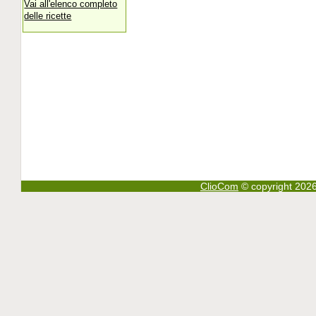
Vai all'elenco completo
delle ricette
ClioCom
© copyright 2026 - 