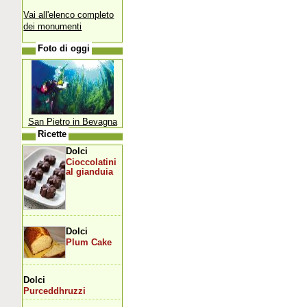
Vai all'elenco completo
dei monumenti
Foto di oggi
San Pietro in Bevagna
Ricette
Dolci
Cioccolatini
al gianduia
Dolci
Plum Cake
Dolci
Purceddhruzzi