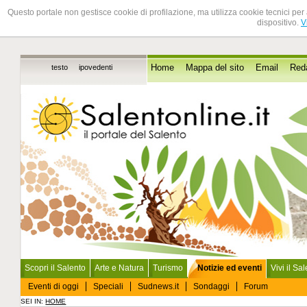
Questo portale non gestisce cookie di profilazione, ma utilizza cookie tecnici per 
dispositivo.
V
testo
ipovedenti
Home
Mappa del sito
Email
Red
Scopri il Salento
Arte e Natura
Turismo
Notizie ed eventi
Vivi il Sa
Eventi di oggi
Speciali
Sudnews.it
Sondaggi
Forum
SEI IN:
HOME