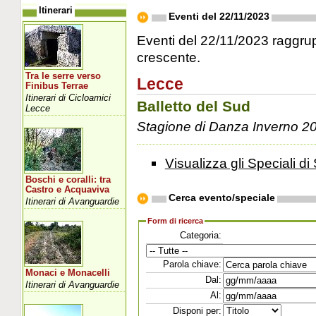
Itinerari
Eventi del 22/11/2023
Eventi del 22/11/2023 raggrupp
crescente.
Tra le serre verso
Lecce
Finibus Terrae
Itinerari di Cicloamici
Balletto del Sud
Lecce
Stagione di Danza Inverno 2
Visualizza gli Speciali di 
Boschi e coralli: tra
Castro e Acquaviva
Cerca evento/speciale
Itinerari di Avanguardie
Form di ricerca
Categoria:
Parola chiave:
Monaci e Monacelli
Dal:
Itinerari di Avanguardie
Al:
Disponi per: