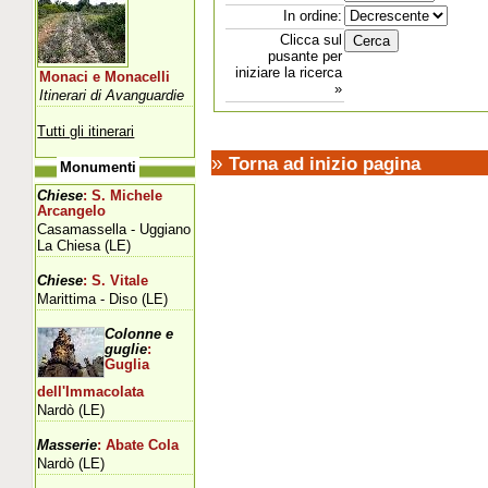
In ordine:
Clicca sul
pusante per
iniziare la ricerca
Monaci e Monacelli
»
Itinerari di Avanguardie
Tutti gli itinerari
»
Torna ad inizio pagina
Monumenti
Chiese
: S. Michele
Arcangelo
Casamassella - Uggiano
La Chiesa (LE)
Chiese
: S. Vitale
Marittima - Diso (LE)
Colonne e
guglie
:
Guglia
dell'Immacolata
Nardò (LE)
Masserie
: Abate Cola
Nardò (LE)