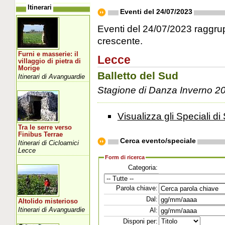
Itinerari
Eventi del 24/07/2023
Eventi del 24/07/2023 raggrupp
crescente.
Furni e masserie: il
Lecce
villaggio di pietra di
Morige
Balletto del Sud
Itinerari di Avanguardie
Stagione di Danza Inverno 2
Visualizza gli Speciali di 
Tra le serre verso
Finibus Terrae
Cerca evento/speciale
Itinerari di Cicloamici
Lecce
Form di ricerca
Categoria:
Parola chiave:
Dal:
Altolido misterioso
Itinerari di Avanguardie
Al:
Disponi per: