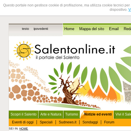
Questo portale non gestisce cookie di profilazione, ma utilizza cookie tecnici per 
dispositivo.
V
testo
ipovedenti
Home
Mappa del sito
Email
Red
Scopri il Salento
Arte e Natura
Turismo
Notizie ed eventi
Vivi il Sa
Eventi di oggi
Speciali
Sudnews.it
Sondaggi
Forum
SEI IN:
HOME