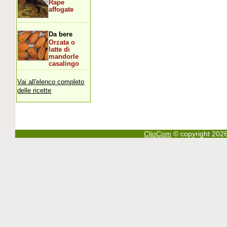
Rape
affogate
Da bere
Orzata o
latte di
mandorle
casalingo
Vai all'elenco completo
delle ricette
ClioCom
© copyright 2026 - 