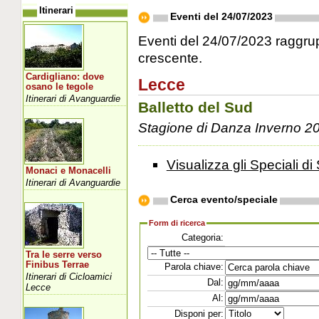
Itinerari
Eventi del 24/07/2023
Eventi del 24/07/2023 raggrupp
crescente.
Cardigliano: dove
Lecce
osano le tegole
Itinerari di Avanguardie
Balletto del Sud
Stagione di Danza Inverno 2
Visualizza gli Speciali di 
Monaci e Monacelli
Itinerari di Avanguardie
Cerca evento/speciale
Form di ricerca
Categoria:
Tra le serre verso
Finibus Terrae
Parola chiave:
Itinerari di Cicloamici
Dal:
Lecce
Al:
Disponi per: