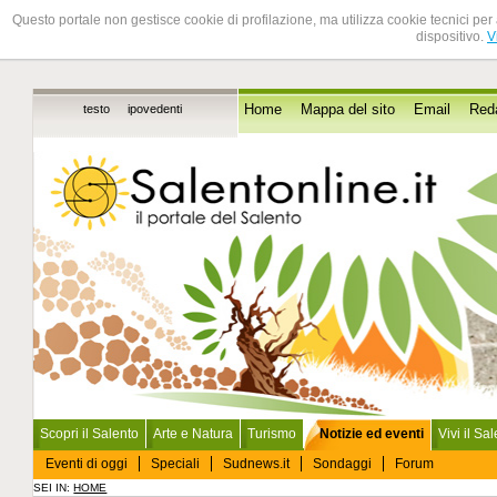
Questo portale non gestisce cookie di profilazione, ma utilizza cookie tecnici per 
dispositivo.
V
testo
ipovedenti
Home
Mappa del sito
Email
Red
Scopri il Salento
Arte e Natura
Turismo
Notizie ed eventi
Vivi il Sa
Eventi di oggi
Speciali
Sudnews.it
Sondaggi
Forum
SEI IN:
HOME