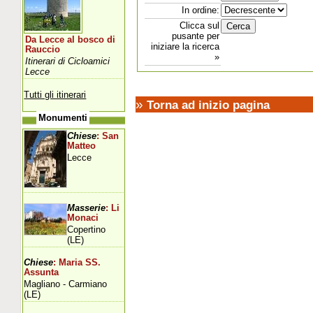
In ordine:
Clicca sul
pusante per
Da Lecce al bosco di
iniziare la ricerca
Rauccio
»
Itinerari di Cicloamici
Lecce
Tutti gli itinerari
»
Torna ad inizio pagina
Monumenti
Chiese
: San
Matteo
Lecce
Masserie
: Li
Monaci
Copertino
(LE)
Chiese
: Maria SS.
Assunta
Magliano - Carmiano
(LE)