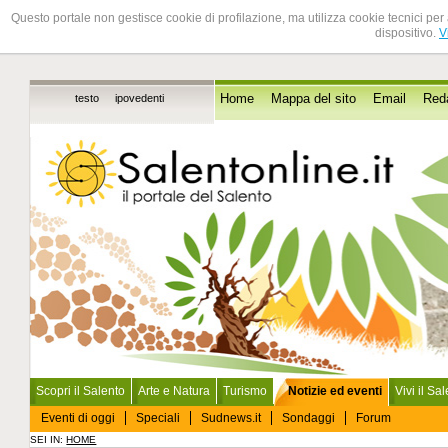
Questo portale non gestisce cookie di profilazione, ma utilizza cookie tecnici per 
dispositivo.
V
testo
ipovedenti
Home
Mappa del sito
Email
Red
Scopri il Salento
Arte e Natura
Turismo
Notizie ed eventi
Vivi il Sa
Eventi di oggi
Speciali
Sudnews.it
Sondaggi
Forum
SEI IN:
HOME