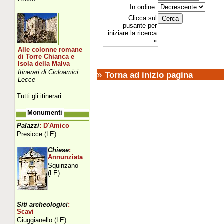
In ordine:
Clicca sul
pusante per
iniziare la ricerca
»
Alle colonne romane
di Torre Chianca e
Isola della Malva
Itinerari di Cicloamici
»
Torna ad inizio pagina
Lecce
Tutti gli itinerari
Monumenti
Palazzi
: D'Amico
Presicce (LE)
Chiese
:
Annunziata
Squinzano
(LE)
Siti archeologici
:
Scavi
Giuggianello (LE)