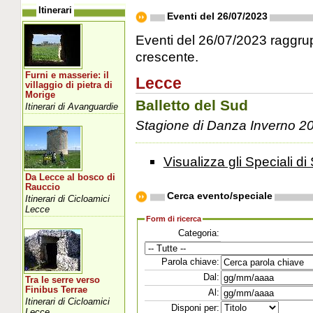
Itinerari
Eventi del 26/07/2023
Eventi del 26/07/2023 raggrupp
crescente.
Furni e masserie: il
Lecce
villaggio di pietra di
Morige
Balletto del Sud
Itinerari di Avanguardie
Stagione di Danza Inverno 2
Visualizza gli Speciali di 
Da Lecce al bosco di
Rauccio
Cerca evento/speciale
Itinerari di Cicloamici
Lecce
Form di ricerca
Categoria:
Parola chiave:
Dal:
Tra le serre verso
Finibus Terrae
Al:
Itinerari di Cicloamici
Disponi per:
Lecce