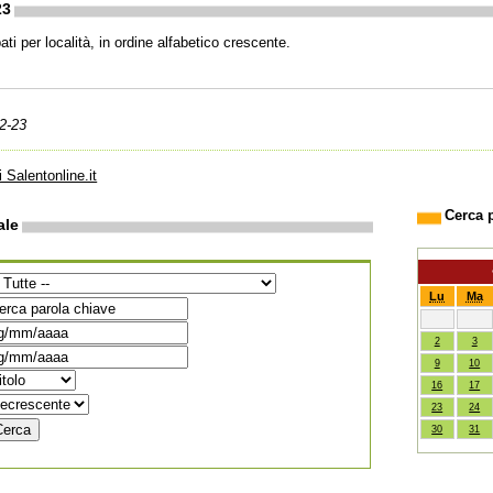
23
ti per località, in ordine alfabetico crescente.
2-23
i Salentonline.it
Cerca 
ale
Lu
Ma
2
3
9
10
16
17
23
24
30
31