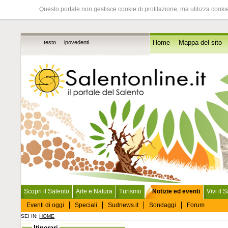
Questo portale non gestisce cookie di profilazione, ma utilizza cookie
testo
ipovedenti
Home
Mappa del sito
Scopri il Salento
Arte e Natura
Turismo
Notizie ed eventi
Vivi il 
Eventi di oggi
Speciali
Sudnews.it
Sondaggi
Forum
SEI IN:
HOME
Itinerari