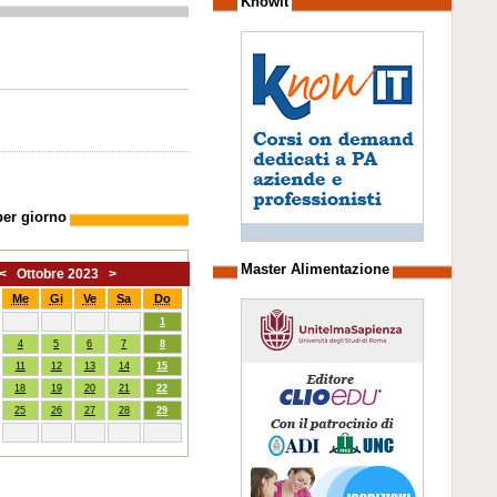
Knowit
per giorno
Master Alimentazione
<
Ottobre 2023
>
Me
Gi
Ve
Sa
Do
1
4
5
6
7
8
11
12
13
14
15
18
19
20
21
22
25
26
27
28
29