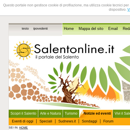
Questo portale non gestisce cookie di profilazione, ma utilizza cookie tecnici per 
dispositivo.
V
testo
ipovedenti
Home
Mappa del sito
Email
Red
Scopri il Salento
Arte e Natura
Turismo
Notizie ed eventi
Vivi il Sa
Eventi di oggi
Speciali
Sudnews.it
Sondaggi
Forum
SEI IN:
HOME