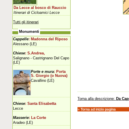
Da Lecce al bosco di Rauccio
Itinerari di Cicloamici Lecce
Tutti gli itinerari
Monumenti
Cappelle
: Madonna del Riposo
Alessano (LE)
Chiese
: S.Andrea,
Salignano - Castrignano Del Capo
(LE)
Porte e mura
: Porta
S. Giorgio (o Nuova)
Cavallino (LE)
Torna alla descrizione:
Da Cap
Chiese
: Santa Elisabetta
Lecce
»
Torna ad inizio pagina
Masserie
: La Corte
Aradeo (LE)