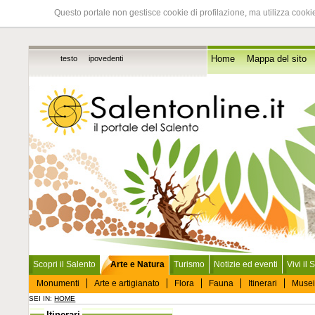
Questo portale non gestisce cookie di profilazione, ma utilizza cookie
testo
ipovedenti
Home
Mappa del sito
Scopri il Salento
Arte e Natura
Turismo
Notizie ed eventi
Vivi il 
Monumenti
Arte e artigianato
Flora
Fauna
Itinerari
Musei
SEI IN:
HOME
Itinerari