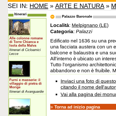
SEI IN:
HOME
»
ARTE E NATURA
»
M
Itinerari
Palazzo Baronale
Località
:
Melpignano (LE)
Categoria
:
Palazzi
Alle colonne romane
Edificato nel 1636 su una pree
di Torre Chianca e
Isola della Malva
una facciata austera con un 
Itinerari di Cicloamici
balcone e balaustra e una suc
Lecce
All'interno è ubicato un intere
Tutto l'organismo architettoni
abbandono e non è fruibile. Mer
Furni e masserie: il
Inviaci una foto di ques
villaggio di pietra di
citando il nome dell'autor
Morige
Itinerari di Avanguardie
Vai alla pagina dei monu
»
Torna ad inizio pagina