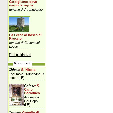
Cardigliano: dove
osano le tegole
Itinerari di Avanguardie
Da Lecce al bosco di
Rauccio
Itinerari di Cicloamici
Lecce
Tutti gli itinerari
Monumenti
Chiese
: S. Nicola
Cocumola - Minervino Di
Lecce (LE)
Chiese
: S.
Carlo
Borromeo
Acquarica
Del Capo
(LE)
Castelli
: Castello di