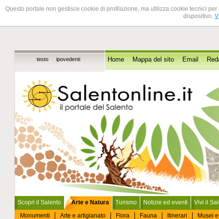
Questo portale non gestisce cookie di profilazione, ma utilizza cookie tecnici per 
dispositivo.
V
testo
ipovedenti
Home
Mappa del sito
Email
Red
Scopri il Salento
Arte e Natura
Turismo
Notizie ed eventi
Vivi il Sa
Monumenti
Arte e artigianato
Flora
Fauna
Itinerari
Musei e