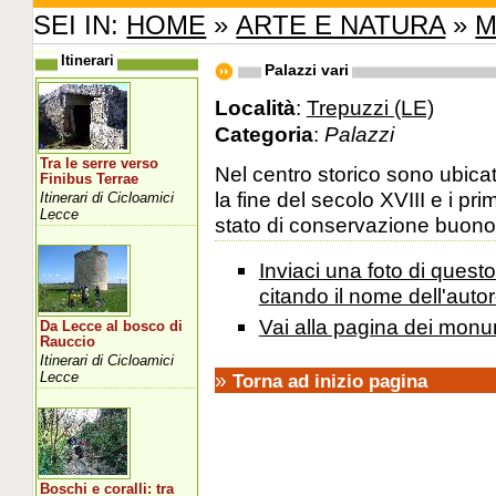
SEI IN:
HOME
»
ARTE E NATURA
»
M
Itinerari
Palazzi vari
Località
:
Trepuzzi (LE)
Categoria
:
Palazzi
Tra le serre verso
Nel centro storico sono ubicati 
Finibus Terrae
la fine del secolo XVIII e i pr
Itinerari di Cicloamici
Lecce
stato di conservazione buono, 
Inviaci una foto di ques
citando il nome dell'autor
Vai alla pagina dei monu
Da Lecce al bosco di
Rauccio
Itinerari di Cicloamici
»
Lecce
Torna ad inizio pagina
Boschi e coralli: tra