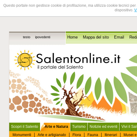
Questo portale non gestisce cookie di profilazione, ma utilizza cookie tecnici per 
dispositivo.
V
testo
ipovedenti
Home
Mappa del sito
Email
Red
Scopri il Salento
Arte e Natura
Turismo
Notizie ed eventi
Vivi il Sa
Monumenti
Arte e artigianato
Flora
Fauna
Itinerari
Musei e