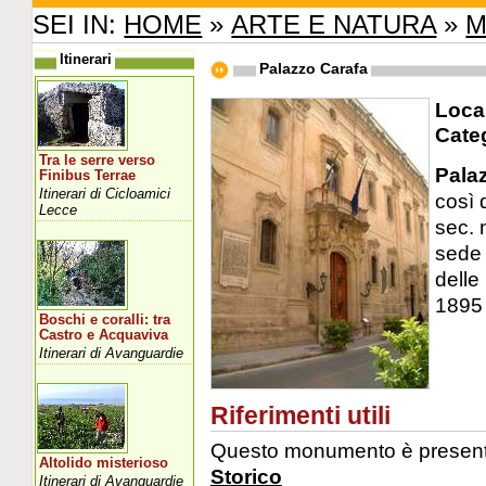
SEI IN:
HOME
»
ARTE E NATURA
»
M
Itinerari
Palazzo Carafa
Local
Cate
Tra le serre verso
Pala
Finibus Terrae
Itinerari di Cicloamici
così 
Lecce
sec. 
sede 
delle
1895 
Boschi e coralli: tra
Castro e Acquaviva
Itinerari di Avanguardie
Riferimenti utili
Questo monumento è presente 
Altolido misterioso
Storico
Itinerari di Avanguardie