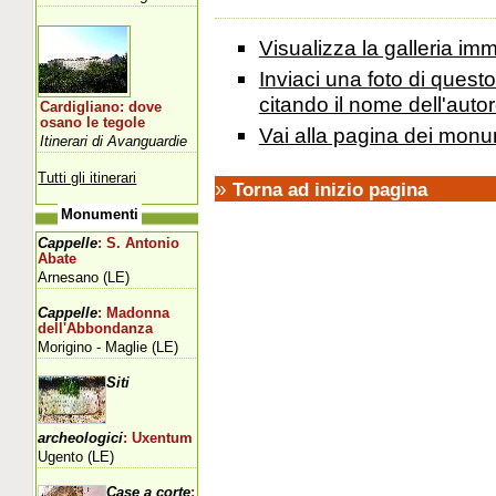
Visualizza la galleria i
Inviaci una foto di ques
citando il nome dell'autor
Cardigliano: dove
osano le tegole
Vai alla pagina dei monu
Itinerari di Avanguardie
Tutti gli itinerari
»
Torna ad inizio pagina
Monumenti
Cappelle
: S. Antonio
Abate
Arnesano (LE)
Cappelle
: Madonna
dell'Abbondanza
Morigino - Maglie (LE)
Siti
archeologici
: Uxentum
Ugento (LE)
Case a corte
: