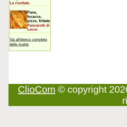
La rivoltata
Pane,
focacce,
pizze, frittate
Panzarotti di
Lecce
Vai all'elenco completo
delle ricette
ClioCom
© copyright 2026 -
r