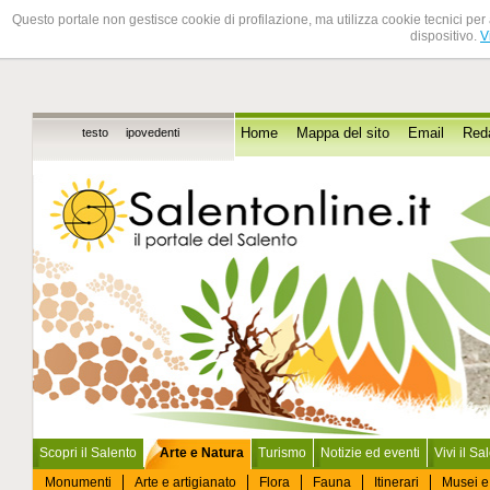
Questo portale non gestisce cookie di profilazione, ma utilizza cookie tecnici per 
dispositivo.
V
testo
ipovedenti
Home
Mappa del sito
Email
Red
Scopri il Salento
Arte e Natura
Turismo
Notizie ed eventi
Vivi il Sa
Monumenti
Arte e artigianato
Flora
Fauna
Itinerari
Musei e