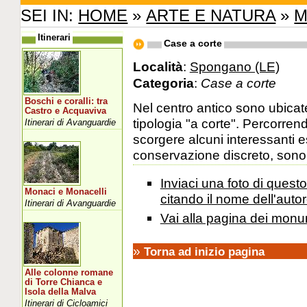
SEI IN:
HOME
»
ARTE E NATURA
»
M
Itinerari
Case a corte
Località
:
Spongano (LE)
Categoria
:
Case a corte
Boschi e coralli: tra
Nel centro antico sono ubicat
Castro e Acquaviva
tipologia "a corte". Percorren
Itinerari di Avanguardie
scorgere alcuni interessanti 
conservazione discreto, sono v
Inviaci una foto di ques
Monaci e Monacelli
citando il nome dell'autor
Itinerari di Avanguardie
Vai alla pagina dei monu
»
Torna ad inizio pagina
Alle colonne romane
di Torre Chianca e
Isola della Malva
Itinerari di Cicloamici