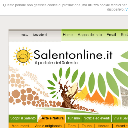
Questo portale non gestisce cookie di profilazione, ma utilizza cookie tecnici per 
dispositivo.
V
testo
ipovedenti
Home
Mappa del sito
Email
Red
Scopri il Salento
Arte e Natura
Turismo
Notizie ed eventi
Vivi il Sa
Monumenti
Arte e artigianato
Flora
Fauna
Itinerari
Musei e