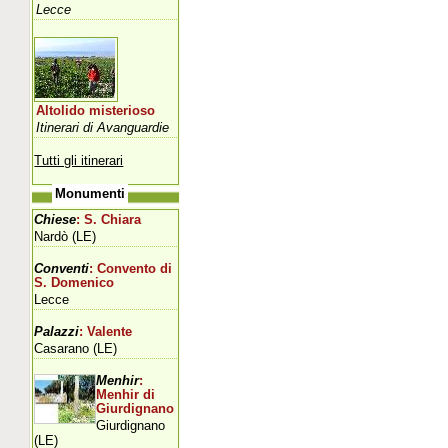
Lecce
Altolido misterioso
Itinerari di Avanguardie
Tutti gli itinerari
Monumenti
Chiese
: S. Chiara
Nardò (LE)
Conventi
: Convento di
S. Domenico
Lecce
Palazzi
: Valente
Casarano (LE)
Menhir
:
Menhir di
Giurdignano
Giurdignano
(LE)