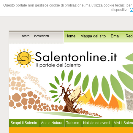
Questo portale non gestisce cookie di profilazione, ma utilizza cookie tecnici per 
dispositivo.
V
testo
ipovedenti
Home
Mappa del sito
Email
Red
Scopri il Salento
Arte e Natura
Turismo
Notizie ed eventi
Vivi il Sale