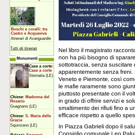
Boschi e coralli: tra
Castro e Acquaviva
Itinerari di Avanguardie
Tutti gli itinerari
Nel libro il magistrato raccon
non ha più bisogno di sparare
Monumenti
sottotraccia, senza suscitare
Case a corte
:
Case a corte
apparentemente senza freni.
Sternatia (LE)
Veneto e Piemonte, così come 
le mafie raramente sono giunt
piuttosto presentate con il vol
Chiese
: Madonna del
in grado di offrire servizi e so
Rosario
Guagnano (LE)
smaltimento dei rifiuti fino a u
efficace rispetto a quello spe
Chiese
: S. Maria delle
Grazie
Squinzano (LE)
In Piazza Gabrieli dopo il salu
Consiglio comunale Leo Palum
Palazzi
: Sparasci