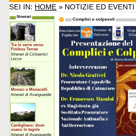
SEI IN:
HOME
» NOTIZIE ED EVENTI
Itinerari
Complici e colpevoli
Tra le serre verso
Finibus Terrae
Itinerari di Cicloamici
Lecce
Monaci e Monacelli
Itinerari di Avanguardie
Cardigliano: dove
osano le tegole
Itinerari di Avanguardie