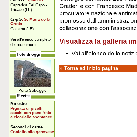
Gratteri e con Francesco Mado
Caprarica Del Capo -
Tricase (LE)
procuratore nazionale antimaf
promosso dall’amministrazion
Cripte
: S. Maria della
Grotta
collaborazione con l’associaz
Galatina (LE)
Vai all'elenco completo
Visualizza la galleria i
dei monumenti
Vai all'elenco delle notizi
Foto di oggi
»
Torna ad inizio pagina
Porto Selvaggio
Ricette
Minestre
Pignata di piselli
secchi con pane fritto
e cicorielle spontanee
Secondi di carne
Coniglio alla genovese