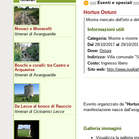
Eventi e speciali
Hortus Ostuni
Mostra mercato dell'orto e del
Monaci e Monacelli
Informazioni utili
Itinerari di Avanguardie
Categoria:
Mostre e mostre
Dal
28/10/2017
al
29/10/201
Dove:
Ostuni
Indirizzo:
Villa comunale "S
Costo:
Ingresso libero
Boschi e coralli: tra Castro e
Sito web:
http://www.pugliah
Acquaviva
Itinerari di Avanguardie
Evento organizzato da
"Hortu
Da Lecce al bosco di Rauccio
manifestazione nasce dall’esig
Itinerari di Cicloamici Lecce
Galleria immagini
Visualizza la galleria i