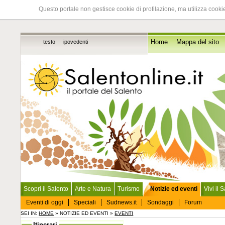
Questo portale non gestisce cookie di profilazione, ma utilizza cookie
testo
ipovedenti
Home
Mappa del sito
Scopri il Salento
Arte e Natura
Turismo
Notizie ed eventi
Vivi il 
Eventi di oggi
Speciali
Sudnews.it
Sondaggi
Forum
SEI IN:
HOME
» NOTIZIE ED EVENTI »
EVENTI
Itinerari