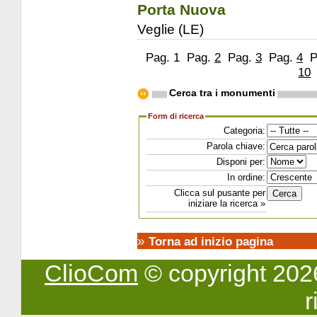
Porta Nuova
Veglie (LE)
Pag. 1
Pag.
2
Pag.
3
Pag.
4
P
10
Cerca tra i monumenti
Form di ricerca
Categoria:
Parola chiave:
Disponi per:
In ordine:
Clicca sul pusante per
iniziare la ricerca »
»
Torna ad inizio pagina
ClioCom
© copyright 2026 -
r