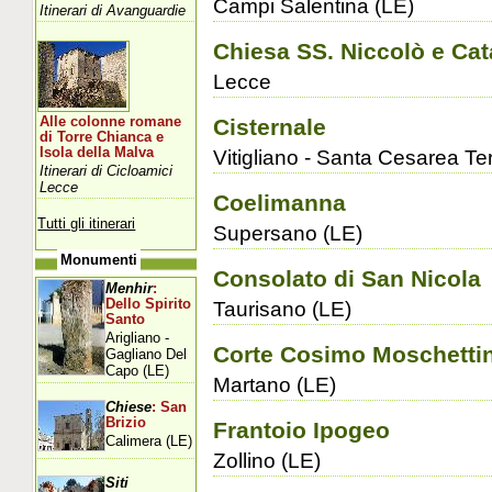
Campi Salentina (LE)
Itinerari di Avanguardie
Chiesa SS. Niccolò e Cat
Lecce
Alle colonne romane
Cisternale
di Torre Chianca e
Isola della Malva
Vitigliano - Santa Cesarea Te
Itinerari di Cicloamici
Lecce
Coelimanna
Tutti gli itinerari
Supersano (LE)
Monumenti
Consolato di San Nicola
Menhir
:
Dello Spirito
Taurisano (LE)
Santo
Arigliano -
Corte Cosimo Moschettin
Gagliano Del
Capo (LE)
Martano (LE)
Chiese
: San
Brizio
Frantoio Ipogeo
Calimera (LE)
Zollino (LE)
Siti