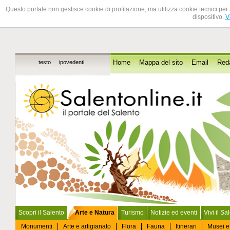
Questo portale non gestisce cookie di profilazione, ma utilizza cookie tecnici per 
dispositivo.
V
testo
ipovedenti
Home
Mappa del sito
Email
Red
Scopri il Salento
Arte e Natura
Turismo
Notizie ed eventi
Vivi il Sa
Monumenti
Arte e artigianato
Flora
Fauna
Itinerari
Musei e