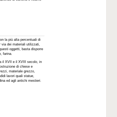
on la più alta percentuali di
via dei materiali utilizzati,
 questi oggetti, basta disporre
o, farina.
 il XVII e il XVIII secolo, in
costruzione di chiese e
trezzi, materiale grezzo,
idi lavori quali statue,
dina ed agli antichi mestieri.