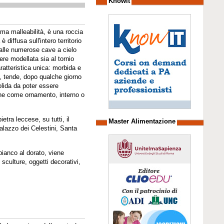
Knowit
ma malleabilità, è una roccia
 diffusa sull'intero territorio
dalle numerose cave a cielo
ere modellata sia al tornio
atteristica unica: morbida e
, tende, dopo qualche giorno
solida da poter essere
che come ornamento, interno o
ietra leccese, su tutti, il
Master Alimentazione
alazzo dei Celestini, Santa
bianco al dorato, viene
sculture, oggetti decorativi,