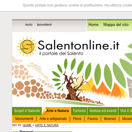
Questo portale non gestisce cookie di profilazione, ma utilizza cookie
testo
ipovedenti
Home
Mappa del sito
Scopri il Salento
Arte e Natura
Turismo
Notizie ed eventi
Vivi il 
Monumenti
Arte e artigianato
Flora
Fauna
Itinerari
Musei
SEI IN:
HOME
»
ARTE E NATURA
Itinerari