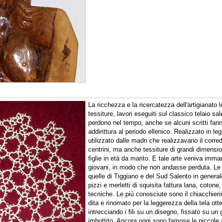
La ricchezza e la ricercatezza dell'artigianato l
tessiture, lavori eseguiti sul classico telaio sale
perdono nel tempo, anche se alcuni scritti fan
addirittura al periodo ellenico. Realizzato in le
utilizzato dalle madri che realizzavano il corred
centrini, ma anche tessiture di grandi dimension
figlie in età da marito. E tale arte veniva imm
giovani, in modo che non andasse perduta. Le
quelle di Tiggiano e del Sud Salento in genera
pizzi e merletti di squisita fattura lana, coton
tecniche. Le più conosciute sono il chiacchierin
dita e rinomato per la leggerezza della tela ott
intrecciando i fili su un disegno, fissato su un
imbottito. Ancora oggi sono famose le piccole 