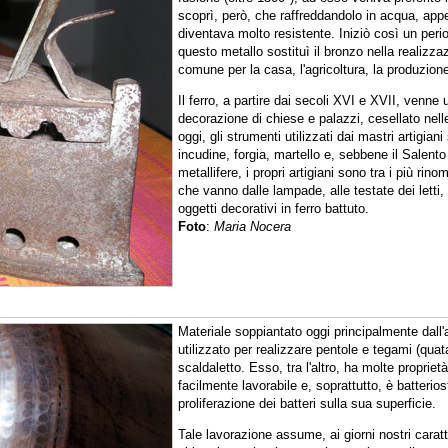
scoprì, però, che raffreddandolo in acqua, appe
diventava molto resistente. Iniziò così un perio
questo metallo sostituì il bronzo nella realizzaz
comune per la casa, l'agricoltura, la produzione
Il ferro, a partire dai secoli XVI e XVII, venne 
decorazione di chiese e palazzi, cesellato nell
oggi, gli strumenti utilizzati dai mastri artigian
incudine, forgia, martello e, sebbene il Salento 
metallifere, i propri artigiani sono tra i più rino
che vanno dalle lampade, alle testate dei letti, d
oggetti decorativi in ferro battuto.
Foto
:
Maria Nocera
Materiale soppiantato oggi principalmente dall
utilizzato per realizzare pentole e tegami (quata
scaldaletto. Esso, tra l'altro, ha molte proprietà
facilmente lavorabile e, soprattutto, è batterio
proliferazione dei batteri sulla sua superficie.
Tale lavorazione assume, ai giorni nostri cara