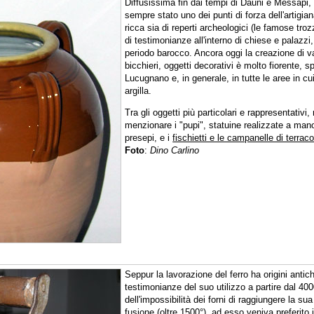
Diffusissima fin dai tempi di Dauni e Messapi, 
sempre stato uno dei punti di forza dell'artigian
ricca sia di reperti archeologici (le famose tro
di testimonianze all'interno di chiese e palazz
periodo barocco. Ancora oggi la creazione di va
bicchieri, oggetti decorativi è molto fiorente, 
Lucugnano e, in generale, in tutte le aree in cui
argilla.
Tra gli oggetti più particolari e rappresentativi
menzionare i "pupi", statuine realizzate a man
presepi, e i
fischietti e le campanelle di terraco
Foto
:
Dino Carlino
Seppur la lavorazione del ferro ha origini antic
testimonianze del suo utilizzo a partire dal 40
dell'impossibilità dei forni di raggiungere la su
fusione (oltre 1500°), ad esso veniva preferito i