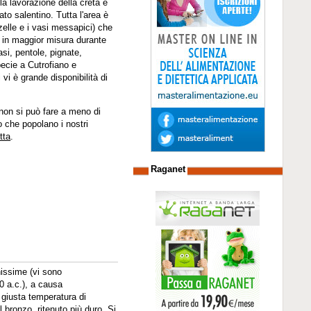
la lavorazione della creta è
ato salentino. Tutta l'area è
zzelle e i vasi messapici) che
i, in maggior misura durante
si, pentole, pignate,
specie a Cutrofiano e
 vi è grande disponibilità di
, non si può fare a meno di
o che popolano i nostri
tta
.
Raganet
hissime (vi sono
00 a.c.), a causa
a giusta temperatura di
l bronzo, ritenuto più duro. Si