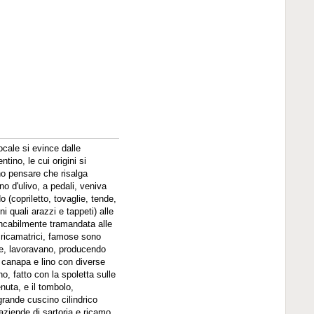
ocale si evince dalle
ntino, le cui origini si
no pensare che risalga
gno d'ulivo, a pedali, veniva
o (copriletto, tovaglie, tende,
i quali arazzi e tappeti) alle
ancabilmente tramandata alle
 ricamatrici, famose sono
le, lavoravano, producendo
e, canapa e lino con diverse
o, fatto con la spoletta sulle
enuta, e il tombolo,
 grande cuscino cilindrico
aziende di sartoria e ricamo