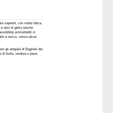
ni sapienti, con molta fatica,
o e rami di gelso (anche
ssibilità) ammorbiditi in
fatto a secco, senza alcun
no gli artigiani di Bagnolo dei
a di frutta, verdura o pane,