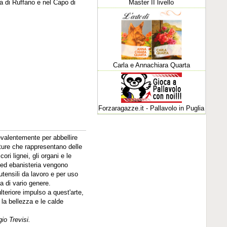
Master II livello
a di Ruffano e nel Capo di
Carla e Annachiara Quarta
Forzaragazze.it - Pallavolo in Puglia
evalentemente per abbellire
lture che rappresentano delle
ori lignei, gli organi e le
o ed ebanisteria vengono
 utensili da lavoro e per uso
ia di vario genere.
lteriore impulso a quest'arte,
la bellezza e le calde
io Trevisi.