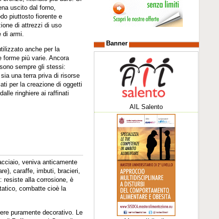
na uscito dal forno,
do piuttosto fiorente e
ione di attrezzi di uso
 di armi.
Banner
utilizzato anche per la
e forme più varie. Ancora
i sono sempre gli stessi:
sia una terra priva di risorse
mati per la creazione di oggetti
alle ringhiere ai raffinati
AIL Salento
'acciaio, veniva anticamente
re), caraffe, imbuti, bracieri,
: resiste alla corrosione, è
statico, combatte cioè la
ttere puramente decorativo. Le