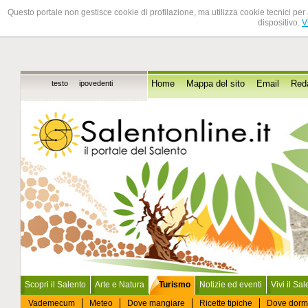
Questo portale non gestisce cookie di profilazione, ma utilizza cookie tecnici per 
dispositivo.
V
testo
ipovedenti
Home
Mappa del sito
Email
Red
Scopri il Salento
Arte e Natura
Turismo
Notizie ed eventi
Vivi il Sa
Vademecum
Meteo
Dove mangiare
Ricette tipiche
Dove dorm