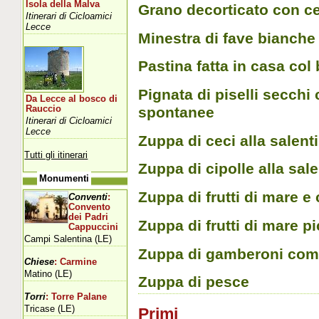
Isola della Malva
Grano decorticato con ce
Itinerari di Cicloamici
Lecce
Minestra di fave bianche 
Pastina fatta in casa col 
Pignata di piselli secchi 
Da Lecce al bosco di
Rauccio
spontanee
Itinerari di Cicloamici
Lecce
Zuppa di ceci alla salent
Tutti gli itinerari
Zuppa di cipolle alla sal
Monumenti
Zuppa di frutti di mare e 
Conventi
:
Convento
dei Padri
Zuppa di frutti di mare pi
Cappuccini
Campi Salentina (LE)
Zuppa di gamberoni come
Chiese
: Carmine
Matino (LE)
Zuppa di pesce
Torri
: Torre Palane
Tricase (LE)
Primi