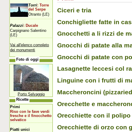
Torri
: Torre
Ciceri e tria
del Serpe
Otranto (LE)
Conchigliette fatte in cas
Palazzi
: Ducale
Carpignano Salentino
Gnocchetti a li rizzi de m
(LE)
Gnocchi di patate alla m
Vai all'elenco completo
dei monumenti
Gnocchi di patate con pol
Foto di oggi
Lasagnette leccesi col r
Linguine con i frutti di m
Maccheroncini (pizzariedd
Porto Selvaggio
Ricette
Orecchette e maccheronci
Primi
Riso con le fave verdi
Orecchiette con il polipo 
fresche e il finocchetto
selvatico
Orecchiette di orzo con g
Piatti unici