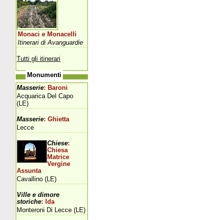
Monaci e Monacelli
Itinerari di Avanguardie
Tutti gli itinerari
Monumenti
Masserie
: Baroni
Acquarica Del Capo
(LE)
Masserie
: Ghietta
Lecce
Chiese
:
Chiesa
Matrice
Vergine
Assunta
Cavallino (LE)
Ville e dimore
storiche
: Ida
Monteroni Di Lecce (LE)