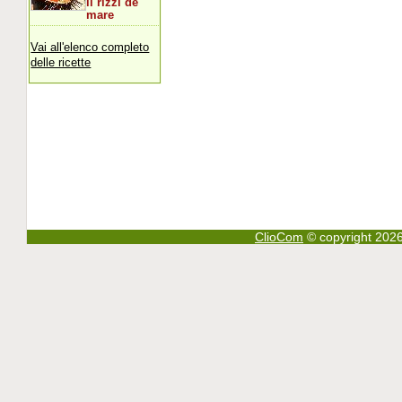
li rizzi de
mare
Vai all'elenco completo
delle ricette
ClioCom
© copyright 2026 - 