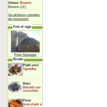
Chiese
: Rosario
Martano (LE)
Vai all'elenco completo
dei monumenti
Foto di oggi
Porto Selvaggio
Ricette
Piatti unici
Tajeddha
Dolci
Dolcetti con
cioccolato
Primi
Gnocchetti a