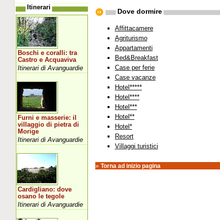
Itinerari
Dove dormire
Affittacamere
Agriturismo
Appartamenti
Boschi e coralli: tra
Bed&Breakfast
Castro e Acquaviva
Case per ferie
Itinerari di Avanguardie
Case vacanze
Hotel*****
Hotel****
Hotel***
Hotel**
Furni e masserie: il
villaggio di pietra di
Hotel*
Morige
Resort
Itinerari di Avanguardie
Villaggi turistici
»
Torna ad inizio pagina
Cardigliano: dove
osano le tegole
Itinerari di Avanguardie