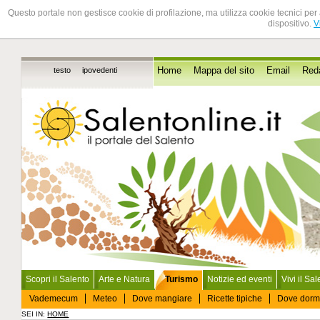
Questo portale non gestisce cookie di profilazione, ma utilizza cookie tecnici per 
dispositivo.
V
testo
ipovedenti
Home
Mappa del sito
Email
Red
Scopri il Salento
Arte e Natura
Turismo
Notizie ed eventi
Vivi il Sa
Vademecum
Meteo
Dove mangiare
Ricette tipiche
Dove dorm
SEI IN:
HOME