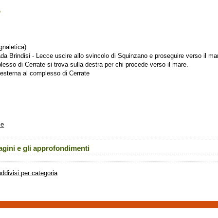
o
egnaletica)
ada Brindisi - Lecce uscire allo svincolo di Squinzano e proseguire verso il ma
esso di Cerrate si trova sulla destra per chi procede verso il mare.
 esterna al complesso di Cerrate
ie
agini e gli approfondimenti
suddivisi per categoria