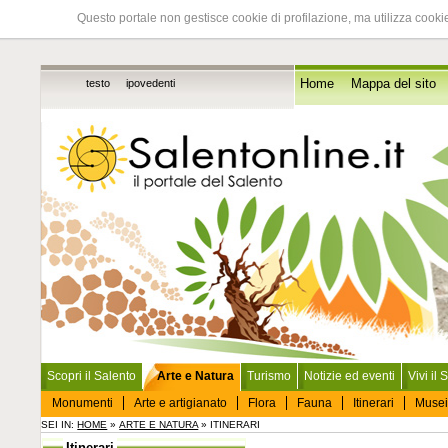
Questo portale non gestisce cookie di profilazione, ma utilizza cookie
testo
ipovedenti
Home
Mappa del sito
Scopri il Salento
Arte e Natura
Turismo
Notizie ed eventi
Vivi il 
Monumenti
Arte e artigianato
Flora
Fauna
Itinerari
Musei
SEI IN:
HOME
»
ARTE E NATURA
» ITINERARI
Itinerari