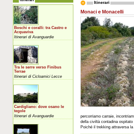
Itinerari
Monaci e Monacelli
Boschi e coralli: tra Castro e
Acquaviva
Itinerari di Avanguardie
Tra le serre verso Finibus
Terrae
Itinerari di Cicloamici Lecce
Cardigliano: dove osano le
tegole
Itinerari di Avanguardie
percorriamo carraie, incontriam
della civiltà contadina ospitato 
Poiché il trekking attraversa l