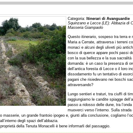
Categoria:
Itinerari di Avanguardie
Squinzano e Lecce (LE): Abbazia di Ce
Masseria Giampaolo
Questo itinerario, sospeso tra terra e 
Maria a Cerrate, attraversa i terreni col
monaci e alcuni degli uliveti più antich
bosco di querce appare pochi passi d
con la sua bellezza e la sua sacralit
domanda: è un caso la presenza di ordi
dell’antica foresta di Lecce o il loro i
dissodamento fu un tentativo di esorcizz
pagani che risiedevano nei boschi sa
attraversando?
Lungo sentieri e traturi, tra ciuffi di t
raggiungiamo le candite spiagge dell’
passo a ridosso delle dune, tra l’onda 
muoverci verso l’interno. Sulla strada 
o masserie, un grande frantoio ipogeo e, giunti alla conclusione, cogliamo l’o
all’interno degli spazi dell’abbazia.
a proprietà della Tenuta Monacelli è bene informarli del passaggio.