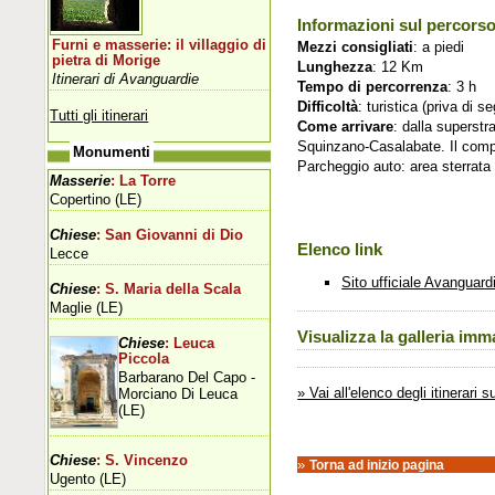
Informazioni sul percors
Furni e masserie: il villaggio di
Mezzi consigliati
: a piedi
pietra di Morige
Lunghezza
: 12 Km
Itinerari di Avanguardie
Tempo di percorrenza
: 3 h
Difficoltà
: turistica (priva di s
Tutti gli itinerari
Come arrivare
: dalla superstr
Squinzano-Casalabate. Il compl
Monumenti
Parcheggio auto: area sterrata
Masserie
: La Torre
Copertino (LE)
Chiese
: San Giovanni di Dio
Elenco link
Lecce
Sito ufficiale Avanguard
Chiese
: S. Maria della Scala
Maglie (LE)
Visualizza la galleria imm
Chiese
: Leuca
Piccola
Barbarano Del Capo -
» Vai all'elenco degli itinerari 
Morciano Di Leuca
(LE)
Chiese
: S. Vincenzo
»
Torna ad inizio pagina
Ugento (LE)