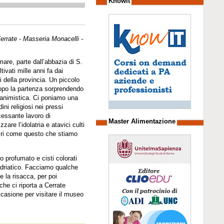
Knowit
rrate - Masseria Monacelli -
mare, parte dall’abbazia di S.
tivati mille anni fa dai
i della provincia. Un piccolo
opo la partenza sorprendendo
à animistica. Ci poniamo una
ni religiosi nei pressi
ncessante lavoro di
Master Alimentazione
are l’idolatria e atavici culti
cri come questo che stiamo
imo profumato e cisti colorati
adriatico. Facciamo qualche
e la risacca, per poi
che ci riporta a Cerrate
ccasione per visitare il museo