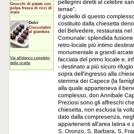
pellegrini diretti al celebre s
Gnocchi di patate con
terrae”.
polpa fresca di ricci di
mare
Il gioiello di questo complesso 
costituito dalla chiesetta de
Dolci
Cioccolatini
del Belvedere, restaurata nel
al gianduia
Comunale: splendida fusione d
retro-locale più intimo destin
monumentale a grandi arcate i
Vai all'elenco completo
facciata del primo locale e, i
delle ricette
- destinato a più sicuro rifugio
sopra dell’ingresso alla chies
stemma dei Capece (la famigl
alla quale apparteneva il bene
complesso, don Annibale Cape
Preziosi sono gli affreschi che
chiesetta, non esclusa la volt
dato dalla compresenza, negli 
appartenenti all’area latina e 
S. Oronzo, S. Barbara, S. Fra