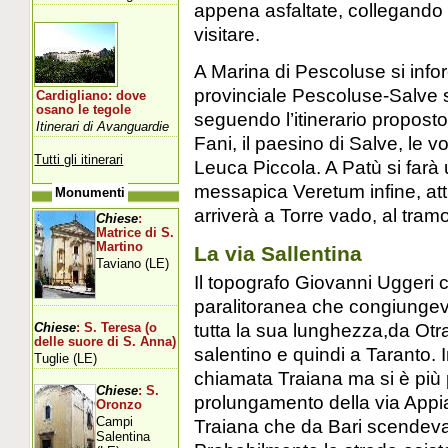
appena asfaltate, collegando in
visitare.
A Marina di Pescoluse si infor
provinciale Pescoluse-Salve s
Cardigliano: dove
osano le tegole
seguendo l’itinerario proposto 
Itinerari di Avanguardie
Fani, il paesino di Salve, le v
Tutti gli itinerari
Leuca Piccola. A Patù si farà u
messapica Veretum infine, att
Monumenti
arriverà a Torre vado, al tram
Chiese
:
Matrice di S.
Martino
La via Sallentina
Taviano (LE)
Il topografo Giovanni Uggeri 
paralitoranea che congiungeva 
tutta la sua lunghezza,da Otr
Chiese
: S. Teresa (o
delle suore di S. Anna)
salentino e quindi a Taranto.
Tuglie (LE)
chiamata Traiana ma si è più 
Chiese
: S.
prolungamento della via Appia
Oronzo
Campi
Traiana che da Bari scendeva 
Salentina