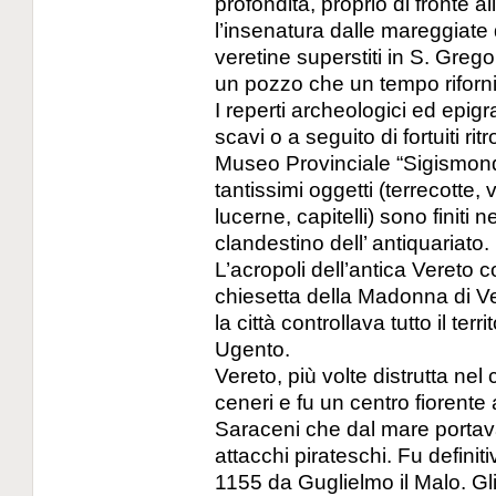
profondità, proprio di fronte 
l’insenatura dalle mareggiate 
veretine superstiti in S. Gre
un pozzo che un tempo riforni
I reperti archeologici ed epig
scavi o a seguito di fortuiti r
Museo Provinciale “Sigismon
tantissimi oggetti (terrecotte, 
lucerne, capitelli) sono finiti 
clandestino dell’ antiquariato.
L’acropoli dell’antica Vereto 
chiesetta della Madonna di Vere
la città controllava tutto il ter
Ugento.
Vereto, più volte distrutta nel 
ceneri e fu un centro fiorent
Saraceni che dal mare porta
attacchi pirateschi. Fu definit
1155 da Guglielmo il Malo. Gli 