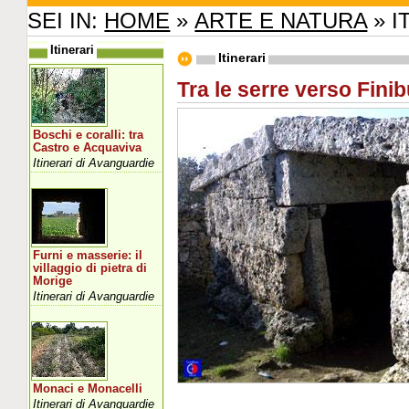
SEI IN:
HOME
»
ARTE E NATURA
» I
Itinerari
Itinerari
Tra le serre verso Fini
Boschi e coralli: tra
Castro e Acquaviva
Itinerari di Avanguardie
Furni e masserie: il
villaggio di pietra di
Morige
Itinerari di Avanguardie
Monaci e Monacelli
Itinerari di Avanguardie