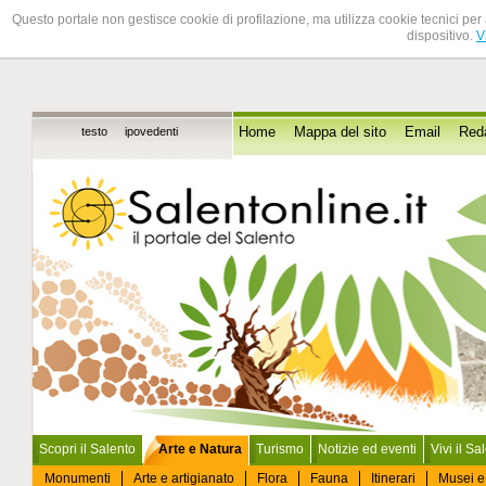
Questo portale non gestisce cookie di profilazione, ma utilizza cookie tecnici per 
dispositivo.
V
testo
ipovedenti
Home
Mappa del sito
Email
Red
Scopri il Salento
Arte e Natura
Turismo
Notizie ed eventi
Vivi il Sa
Monumenti
Arte e artigianato
Flora
Fauna
Itinerari
Musei e