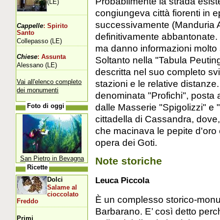
Probabilmente la strada esist
(LE)
congiungeva città fiorenti i
successivamente (Manduria Al
Cappelle
: Spirito
Santo
definitivamente abbantonate.
Collepasso (LE)
ma danno informazioni molto 
Chiese
: Assunta
Soltanto nella "Tabula Peuting
Alessano (LE)
descritta nel suo completo svil
Vai all'elenco completo
stazioni e le relative distanze
dei monumenti
denominata "Profichi", posta 
dalle Masserie "Spigolizzi" e 
Foto di oggi
cittadella di Cassandra, dove,
che macinava le pepite d'oro e
opera dei Goti.
San Pietro in Bevagna
Note storiche
Ricette
Leuca Piccola
Dolci
Salame al
cioccolato
È un complesso storico-monume
Freddo
Barbarano. E’ così detto perch
Primi